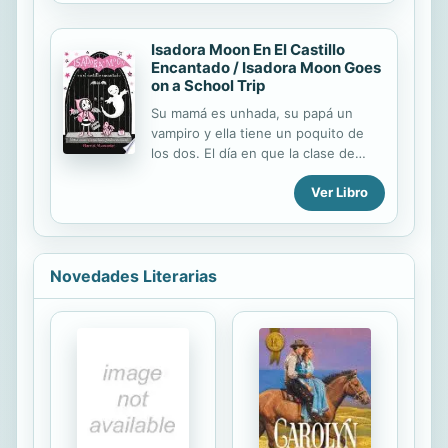
luego informar al profesor, pero
Durrell está muerto, la caja fuerte
Isadora Moon En El Castillo
descerrajada y su interior vacío. Así
Encantado / Isadora Moon Goes
comienza su última aventura.
on a School Trip
Su mamá es unhada, su papá un
vampiro y ella tiene un poquito de
los dos. El día en que la clase de
Isadora sale de excursión... ¡a un
Ver Libro
castillo encantado!, todos están
muertos de miedo, ¿y si encuentran
un fantasma? Isadora tendrá que
enseñarles que hay cosas que no
asustan tanto cuando las conoces.
Novedades Literarias