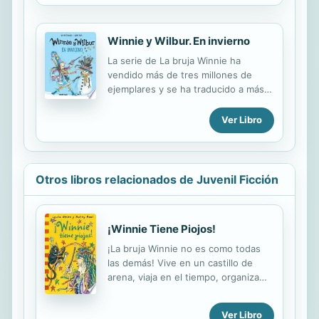
cuatro disparatadas aventuras, este
libro interesará lo mismo a los niños
que comienzan a leer que a los
Winnie y Wilbur. En invierno
jóvenes porque consigue hacernos
La serie de La bruja Winnie ha
reír a carcajadas con los problemas
vendido más de tres millones de
en los cuales se mete esta hechicera
ejemplares y se ha traducido a más
y su amigo de siempre, el gato
de treinta idiomas. Winnie y su gato
Wilbur.
Wilbur están hartos del invierno. El
Ver Libro
jardín está cubierto de nieve, el
estanque está helado y de los
árboles cuelgan carámbanos de
hielo. Así que Winnie decide lanzar
Otros libros relacionados de Juvenil Ficción
un hechizo y hacer que llegue el
verano. Pero comete un gran error...
¿Quieres saber cuál fue?
¡Winnie Tiene Piojos!
¡La bruja Winnie no es como todas
las demás! Vive en un castillo de
arena, viaja en el tiempo, organiza
una gran boda y se deshace de unos
piojos muy molestos... Winnie the
Ver Libro