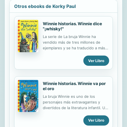
Otros ebooks de Korky Paul
Winnie historias. Winnie dice
"¡whisky!"
La serie de La bruja Winnie ha
vendido más de tres millones de
ejemplares y se ha traducido a más
de treinta idiomas. Un conjunto de
cuentos llenos de humor, magia y
Ver Libro
locura. ¡A la bruja Winnie le encantan
los retos! Ganarle al hada de los
dientes, atrapar las pulgas de Wilbur,
formar su propia orquesta y cambiar
Winnie historias. Winnie va por
de apariencia...
el oro
La bruja Winnie es uno de los
personajes más extravagantes y
divertidos de la literatura infantil. Un
conjunto de cuentos llenos de
humor, magia y locura.
Ver Libro
Acompañemos a la bruja Winnie en