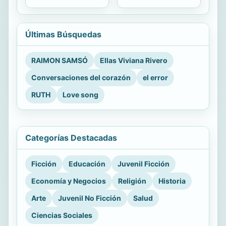
Últimas Búsquedas
RAIMON SAMSÓ
Ellas Viviana Rivero
Conversaciones del corazón
el error
RUTH
Love song
Categorías Destacadas
Ficción
Educación
Juvenil Ficción
Economía y Negocios
Religión
Historia
Arte
Juvenil No Ficción
Salud
Ciencias Sociales