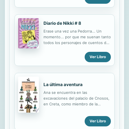
witch isn't like other people! She
lives in a sand castle, travels through
time, organizes a big wedding, and
gets rid of some very annoying lice .
Diario de Nikki # 8
. .
Erase una vez una Pedorra... Un
momento... por que me suenan tanto
todos los personajes de cuentos de
hadas con los que se encuentra
Nikki?
Ver Libro
La última aventura
Ana se encuentra en las
excavaciones del palacio de Cnosos,
en Creta, como miembro de la
expedición que dirige el profesor
Durrell. Una noche, después de un
Ver Libro
seísmo, Ana decide comprobar los
daños producidos en el palacio y