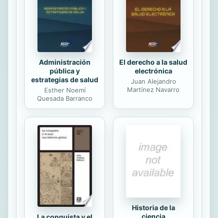
Este perfil de sistemas alimentarios
proporciona un resumen de los
principales problemas del sistema
alimentario en la República...
Administración
El derecho a la salud
pública y
electrónica
estrategias de salud
Juan Alejandro
Martínez Navarro
Esther Noemí
Quesada Barranco
Historia de la
ciencia
La conquista y el