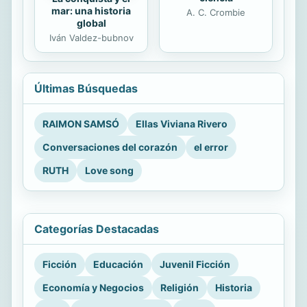
mar: una historia
A. C. Crombie
global
Iván Valdez-bubnov
Últimas Búsquedas
RAIMON SAMSÓ
Ellas Viviana Rivero
Conversaciones del corazón
el error
RUTH
Love song
Categorías Destacadas
Ficción
Educación
Juvenil Ficción
Economía y Negocios
Religión
Historia