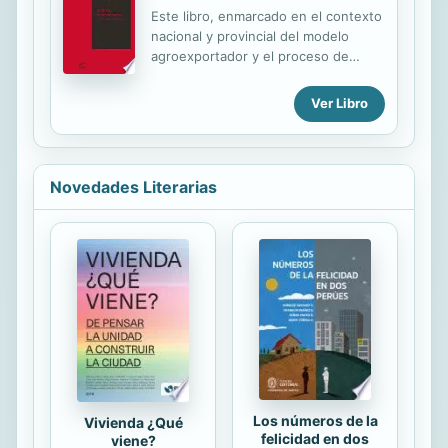
Este libro, enmarcado en el contexto
nacional y provincial del modelo
agroexportador y el proceso de
desarrollo industrial por sustitución
de importaciones, está dedicado al
Ver Libro
estudio del servicio público de
electricidad en la localidad de Pozo
del Molle y zona de influencia desde
1920, fecha en la que en el pueblo
Novedades Literarias
se introduce uno de los adelantos
más importantes de la segunda fase
de la Revolución Industrial: la
electricidad. Se pone énfasis a la
acción desplegada por la cooperativa
eléctrica constituida en 1957 hasta
que logra concretar el sueño de
tener el edificio propio. Se tiene ...
Los números de la
Vivienda ¿Qué
felicidad en dos
viene?