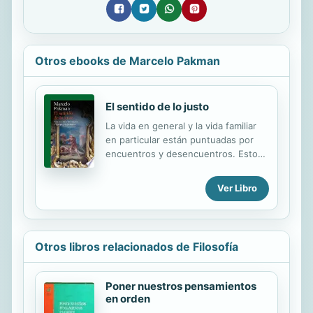
Otros ebooks de Marcelo Pakman
El sentido de lo justo
La vida en general y la vida familiar
en particular están puntuadas por
encuentros y desencuentros. Estos
adquieren a veces una intensidad
que, aunque puede a veces volverse
Ver Libro
rutinaria, asume otras veces el
carácter de microeventos de cambio.
En estos casos se presentan dilemas
e incluso crisis ético-morales porque
Otros libros relacionados de Filosofía
las normas establecidas, ya sean
éticas implícitas, ya sean morales
explícitas, no nos resultan fácilmente
Poner nuestros pensamientos
aplicables. ¿Cuál es el recurso ético
en orden
disponible en esos momentos de