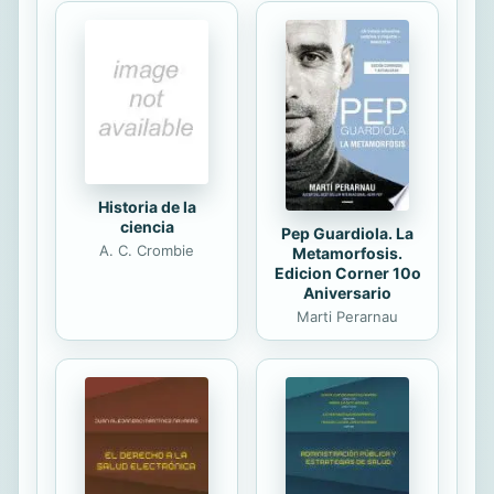
exclusiva del religioso; es de todos
cuantos deseen adquirir el sentido
espiritual sin el cual no se puede
vivir según el “sentir” de Cristo.
Historia de la
ciencia
Pep Guardiola. La
A. C. Crombie
Metamorfosis.
Edicion Corner 10o
Aniversario
Marti Perarnau