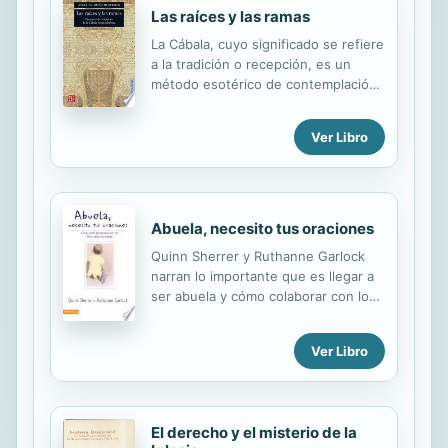
Las raíces y las ramas
La Cábala, cuyo significado se refiere
a la tradición o recepción, es un
método esotérico de contemplación
a la vez que de análisis semántico. El
presente estudio abarca dos partes:
Ver Libro
las fuentes del cabalismo
hispanohebreo y el proceso de
cristianización en autores de la Edad
Media y el Renacimiento.
Abuela, necesito tus oraciones
Quinn Sherrer y Ruthanne Garlock
narran lo importante que es llegar a
ser abuela y cómo colaborar con los
hijos que empiezan a procrear. A
través de las experiencias vividas
Ver Libro
con sus propios nietos, animan a las
abuelas a participar más activamente
en la crianza de los hijos de sus
hijos. La obra muestra con sencillez
El derecho y el misterio de la
la profunda influencia que tienen las