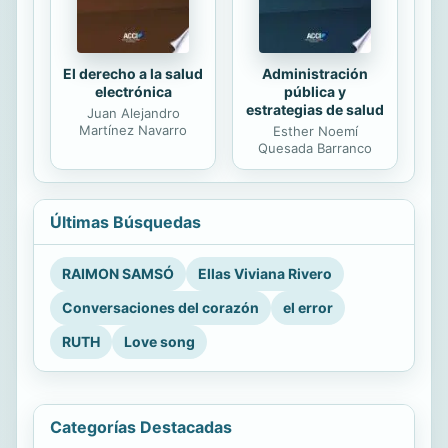
El derecho a la salud
Administración
electrónica
pública y
estrategias de salud
Juan Alejandro
Martínez Navarro
Esther Noemí
Quesada Barranco
Últimas Búsquedas
RAIMON SAMSÓ
Ellas Viviana Rivero
Conversaciones del corazón
el error
RUTH
Love song
Categorías Destacadas