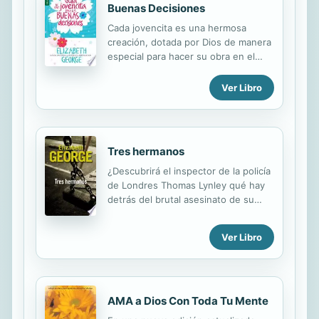
Buenas Decisiones
Cada jovencita es una hermosa
creación, dotada por Dios de manera
especial para hacer su obra en el
mundo. Sin embargo, como las niñas
están creciendo, cambiando y
Ver Libro
tomando decisiones sobre el tipo de
vida que llevan, las bombardean con
mensajes contradictorios acerca de
lo que significa ser mujer. Elizabeth
Tres hermanos
George, con sabiduría, bondad y
enorme gracia, guía a las jovencitas a
¿Descubrirá el inspector de la policía
través de las más difíciles decisiones
de Londres Thomas Lynley qué hay
que enfrentan y les enseña a que
detrás del brutal asesinato de su
dejen que Dios, y no el mundo, sea
esposa? Ness, Joel y Toby afrontan
quien las defina.
un nuevo cambio en sus vidas. Su
Ver Libro
excéntrica abuela, dispuesta a eludir
sus responsabilidades, decide...
AMA a Dios Con Toda Tu Mente