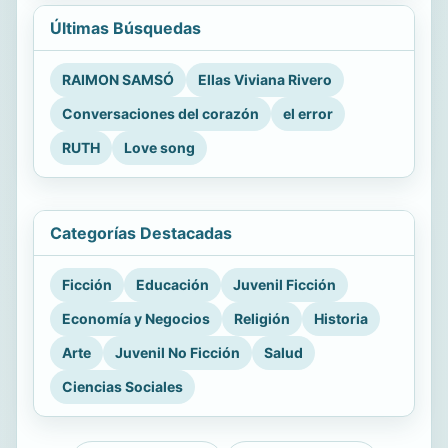
Últimas Búsquedas
RAIMON SAMSÓ
Ellas Viviana Rivero
Conversaciones del corazón
el error
RUTH
Love song
Categorías Destacadas
Ficción
Educación
Juvenil Ficción
Economía y Negocios
Religión
Historia
Arte
Juvenil No Ficción
Salud
Ciencias Sociales