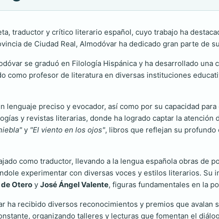
a, traductor y crítico literario español, cuyo trabajo ha destac
rovincia de Ciudad Real, Almodóvar ha dedicado gran parte de su v
óvar se graduó en Filología Hispánica y ha desarrollado una ca
ado como profesor de literatura en diversas instituciones educat
 lenguaje preciso y evocador, así como por su capacidad para ex
gías y revistas literarias, donde ha logrado captar la atención 
niebla"
y
"El viento en los ojos"
, libros que reflejan su profundo
ado como traductor, llevando a la lengua española obras de poet
ole experimentar con diversas voces y estilos literarios. Su int
 de Otero
y
José Ángel Valente
, figuras fundamentales en la po
r ha recibido diversos reconocimientos y premios que avalan su 
stante, organizando talleres y lecturas que fomentan el diálogo