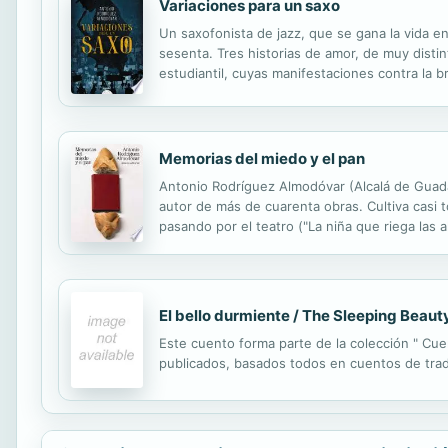
Variaciones para un saxo
Un saxofonista de jazz, que se gana la vida e
sesenta. Tres historias de amor, de muy disti
estudiantil, cuyas manifestaciones contra la 
el resto de Europa y América. En suma, la prep
Memorias del miedo y el pan
Antonio Rodríguez Almodóvar (Alcalá de Guadair
autor de más de cuarenta obras. Cultiva casi t
pasando por el teatro ("La niña que riega las al
la crítica literaria y las colaboraciones periodí
El bello durmiente / The Sleeping Beaut
Este cuento forma parte de la colección " Cuen
publicados, basados todos en cuentos de tra