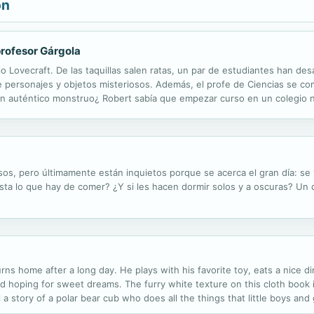
ón
 profesor Gárgola
 Lovecraft. De las taquillas salen ratas, un par de estudiantes han desa
e personajes y objetos misteriosos. Además, el profe de Ciencias se c
auténtico monstruo¿ Robert sabía que empezar curso en un colegio nue
 PELIGROSO.
sos, pero últimamente están inquietos porque se acerca el gran día: se
usta lo que hay de comer? ¿Y si les hacen dormir solos y a oscuras? Un
turns home after a long day. He plays with his favorite toy, eats a nice d
 hoping for sweet dreams. The furry white texture on this cloth book is
l a story of a polar bear cub who does all the things that little boys and 