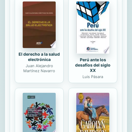
estadísticas y de tratamiento de
datos a la información disponible en
el SIM para facilitar su análisis,
interpretación y posterior
presentación en informes
comerciales. - Elaborar informes a
partir de la...
El derecho a la salud
electrónica
Perú ante los
desafíos del siglo
Juan Alejandro
XX
Martínez Navarro
Luis Pásara