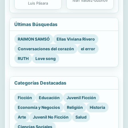
Iván Valdez-bubnov
Luis Pásara
Últimas Búsquedas
RAIMON SAMSÓ
Ellas Viviana Rivero
Conversaciones del corazón
el error
RUTH
Love song
Categorías Destacadas
Ficción
Educación
Juvenil Ficción
Economía y Negocios
Religión
Historia
Arte
Juvenil No Ficción
Salud
Ciencias Sociales