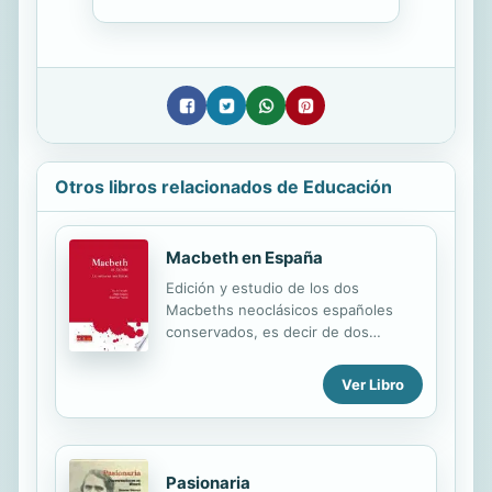
Otros libros relacionados de Educación
Macbeth en España
Edición y estudio de los dos
Macbeths neoclásicos españoles
conservados, es decir de dos
traducciones realizadas entre 1803 y
1814 a partir de la versión de la obra
Ver Libro
de Shakespeare que Jean-François
Ducis escribió para la escena
francesa. La de Antonio de Saviñón
permanecía en manuscrito y se
Pasionaria
publica aquí por vez primera. En el