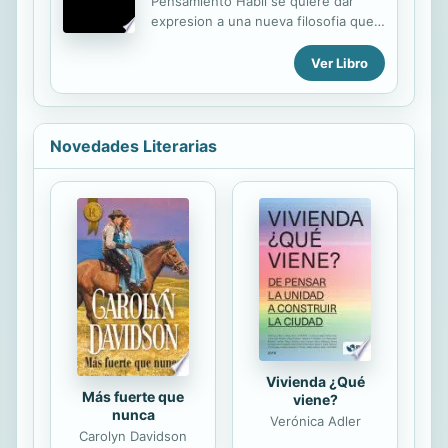
Pensamiento Habil se quiere dar
que hay tres cosas en la vida que
expresion a una nueva filosofia que
son fundamentales: la primera
centre su reflexion en la tesis
Çsaber quiŽn eresÈ, la segunda
atribuida ya a Anaxagoras de que "la
Ver Libro
ÇquŽ quieresÈ y la tercera ÇquŽ
inteligencia proviene de las manos."
quiere Dios de tiÈ. Estas...
Dicha tesis no ha encontrado hasta
la aparicion de la Antropologia
evolucionista y la Psicologia evolutiva
Novedades Literarias
piagetiana su confirmacion cientifico
positiva sobre la que poder
fundamentar una reflexion filosofica
en torno al papel de las habilidades
corporales en general, y manuales
en especial, en el desarrollo de la
comprension y dominio racional del
mundo. Ello exige entonces una
nueva...
Vivienda ¿Qué
Más fuerte que
viene?
nunca
Verónica Adler
Carolyn Davidson