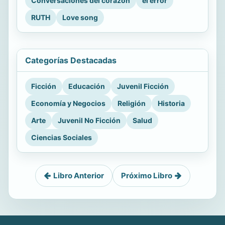
Conversaciones del corazón
el error
RUTH
Love song
Categorías Destacadas
Ficción
Educación
Juvenil Ficción
Economía y Negocios
Religión
Historia
Arte
Juvenil No Ficción
Salud
Ciencias Sociales
Libro Anterior
Próximo Libro