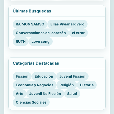
Últimas Búsquedas
RAIMON SAMSÓ
Ellas Viviana Rivero
Conversaciones del corazón
el error
RUTH
Love song
Categorías Destacadas
Ficción
Educación
Juvenil Ficción
Economía y Negocios
Religión
Historia
Arte
Juvenil No Ficción
Salud
Ciencias Sociales