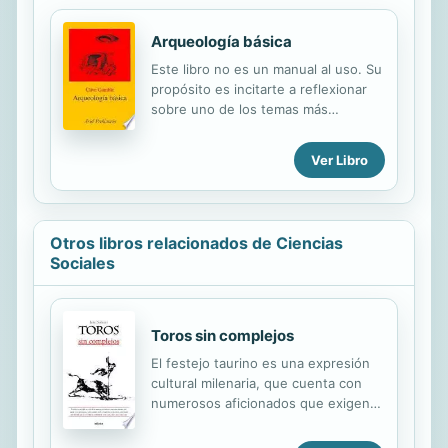
Arqueología básica
Este libro no es un manual al uso. Su
propósito es incitarte a reflexionar
sobre uno de los temas más
importantes y fascinantes: la
investigación delpasado de los seres
Ver Libro
humanos.
Otros libros relacionados de Ciencias
Sociales
Toros sin complejos
El festejo taurino es una expresión
cultural milenaria, que cuenta con
numerosos aficionados que exigen
respeto a sus gustos y tradiciones.
Nadie tiene la obligación de