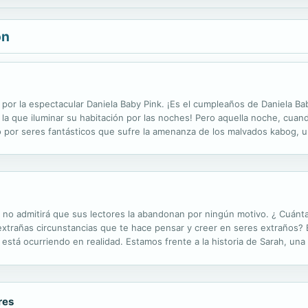
ón
 por la espectacular Daniela Baby Pink. ¡Es el cumpleaños de Daniela Ba
a que iluminar su habitación por las noches! Pero aquella noche, cuando
do por seres fantásticos que sufre la amenanza de los malvados kabog,
para acabar con esta amenaza, como todos dicen? ¿Será de verdad una...
ue no admitirá que sus lectores la abandonan por ningún motivo. ¿ Cuánt
extrañas circunstancias que te hace pensar y creer en seres extraños?
está ocurriendo en realidad. Estamos frente a la historia de Sarah, un
lo único que anhela que sean normales. Su sueño se cumple consiguiendo
res