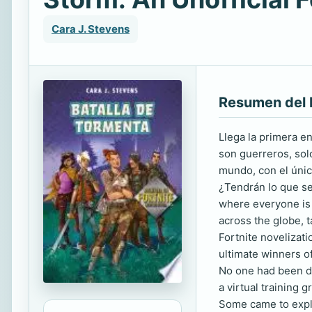
Cara J. Stevens
Resumen del 
Llega la primera e
son guerreros, sol
mundo, con el único
¿Tendrán lo que s
where everyone is 
across the globe, ta
Fortnite novelizati
ultimate winners of
No one had been dow
a virtual training 
Some came to explo