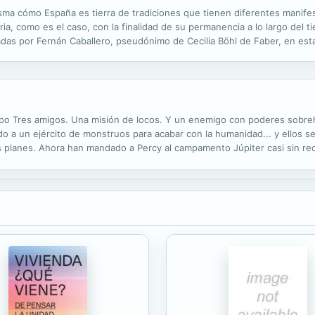
sma cómo España es tierra de tradiciones que tienen diferentes manifes
a, como es el caso, con la finalidad de su permanencia a lo largo del t
adas por Fernán Caballero, pseudónimo de Cecilia Böhl de Faber, en esta
 infantiles religiosos”; “Adivinas infantiles”; “Asuntos...
impo Tres amigos. Una misión de locos. Y un enemigo con poderes sobre
do a un ejército de monstruos para acabar con la humanidad... y ellos 
 planes. Ahora han mandado a Percy al campamento Júpiter casi sin rec
 contará con el apoyo de Hazel, una chica nacida hace más de ochenta añ