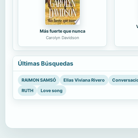
Más fuerte que nunca
Carolyn Davidson
Últimas Búsquedas
RAIMON SAMSÓ
Ellas Viviana Rivero
Conversacio
RUTH
Love song