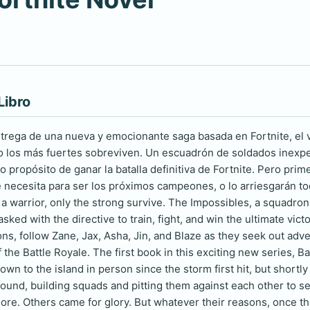
Libro
ntrega de una nueva y emocionante saga basada en Fortnite, el
o los más fuertes sobreviven. Un escuadrón de soldados inexpe
 propósito de ganar la batalla definitiva de Fortnite. Pero prim
e necesita para ser los próximos campeones, o lo arriesgarán
a warrior, only the strong survive. The Impossibles, a squadron
sked with the directive to train, fight, and win the ultimate victor
ons, follow Zane, Jax, Asha, Jin, and Blaze as they seek out ad
 the Battle Royale. The first book in this exciting new series, Ba
n to the island in person since the storm first hit, but shortly 
ground, building squads and pitting them against each other to 
re. Others came for glory. But whatever their reasons, once the