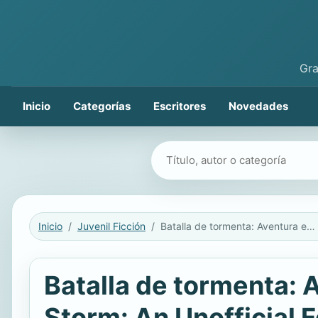
Gra
Inicio
Categorías
Escritores
Novedades
Buscar libros
Inicio
Juvenil Ficción
Batalla de tormenta: Aventura en Fortnite Libro no Oficial / Battle Storm: An Unofficial Fortnite Novel
Batalla de tormenta: A
Storm: An Unofficial F