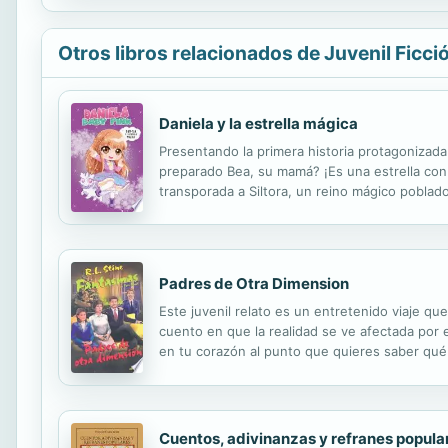
Otros libros relacionados de Juvenil Ficci
Daniela y la estrella mágica
Presentando la primera historia protagonizada
preparado Bea, su mamá? ¡Es una estrella con l
transporada a Siltora, un reino mágico pobla
luz del universo... ¿Será Daniela la elegida 
Padres de Otra Dimension
Este juvenil relato es un entretenido viaje q
cuento en que la realidad se ve afectada por 
en tu corazón al punto que quieres saber qué 
familiares porque los considera extraños, y 
Cuentos, adivinanzas y refranes popula