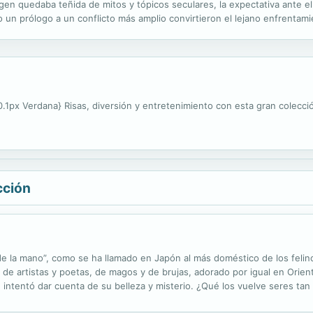
gen quedaba teñida de mitos y tópicos seculares, la expectativa ante el
n prólogo a un conflicto más amplio convirtieron el lejano enfrentamie
os años, e incluso de las décadas posteriores. Durante algún...
0.1px Verdana} Risas, diversión y entretenimiento con esta gran colecci
cción
de la mano”, como se ha llamado en Japón al más doméstico de los feli
 de artistas y poetas, de magos y de brujas, adorado por igual en Orien
 e intentó dar cuenta de su belleza y misterio. ¿Qué los vuelve seres ta
explora aquí la figura del gato en la literatura, la...