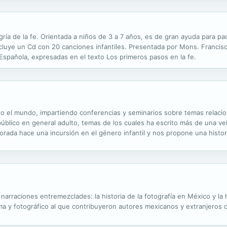
alegría de la fe. Orientada a niños de 3 a 7 años, es de gran ayuda para 
ncluye un Cd con 20 canciones infantiles. Presentada por Mons. Francisc
 Española, expresadas en el texto Los primeros pasos en la fe.
endo el mundo, impartiendo conferencias y seminarios sobre temas relac
 público en general adulto, temas de los cuales ha escrito más de una v
rada hace una incursión en el género infantil y nos propone una histo
lo en el contacto con los extraterrestres, sino con la gente, sus famili
narraciones entremezclades: la historia de la fotografía en México y la
ama y fotográfico al que contribuyeron autores mexicanos y extranjeros