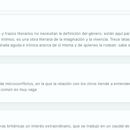
 y trazos literarios no necesitan la definición del género: están aquí par
íntimos: es una obra literaria de la imaginación y la vivencia. Trece latas
irada aguda e irónica acerca de sí misma y de quienes la rodean: sabe 
menos conocido: su destreza informal para la...
na de microconflictos, en la que la relación con los otros tiende a ente
 lo común es muy vaga
tras británicas un interés extraordinario, que se tradujo en un caudal de