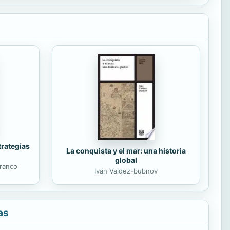
trategias
La conquista y el mar: una historia
global
ranco
Iván Valdez-bubnov
as