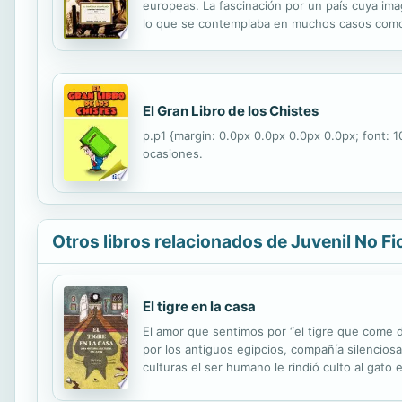
europeas. La fascinación por un país cuya ima
lo que se contemplaba en muchos casos como u
historia literaria de la Gran Bretaña de aquell
El Gran Libro de los Chistes
p.p1 {margin: 0.0px 0.0px 0.0px 0.0px; font: 1
ocasiones.
Otros libros relacionados de Juvenil No Fi
El tigre en la casa
El amor que sentimos por “el tigre que come 
por los antiguos egipcios, compañía silenciosa
culturas el ser humano le rindió culto al gato
Con enorme gracia y erudición, Carl Van Vechten 