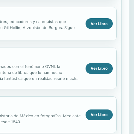
padres, educadores y catequistas que
Ver Libro
o Gil Hellín, Arzobisbo de Burgos. Sigue
ionados con el fenómeno OVNI, la
Ver Libro
eintena de libros que le han hecho
ria fantástica que en realidad reúne mucho
as y niños en...
Ver Libro
 historia de México en fotografías. Mediante
 desde 1840.