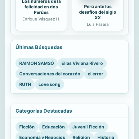
Los números de la
Perú ante los
felicidad en dos
desafíos del siglo
Perúes
XX
Enrique Vásquez H.
Luis Pásara
Últimas Búsquedas
RAIMON SAMSÓ
Ellas Viviana Rivero
Conversaciones del corazón
el error
RUTH
Love song
Categorías Destacadas
Ficción
Educación
Juvenil Ficción
Economía y Negocios
Religión
Historia