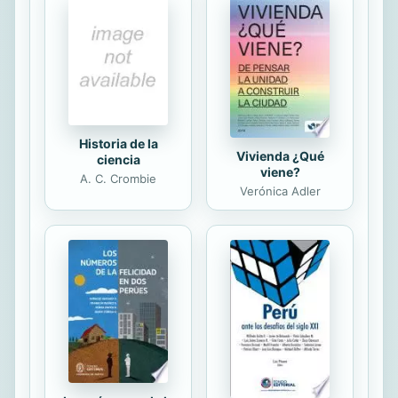
readers and listeners alike. Readers
will share Rose's excitement during
her first trip to the city.
Historia de la
Vivienda ¿Qué
ciencia
viene?
A. C. Crombie
Verónica Adler