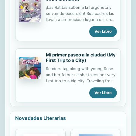
¡Las Ratitas suben a la furgoneta y
se van de excursión! Sus padres las
llevan a un precioso lugar a dar un
paseo en bicicleta, y su querida Alma
Ver Libro
por supuesto va con ellos.
Encuentran una cascada increíble
para pasar el día y descubren un
montón de sorpresas. Hasta que de
Mi primer paseo a la ciudad (My
pronto... ¡su furgo desaparece!
First Trip to a City)
¿Lograrán encontrarla para poder
volver a casa? ¿Invocarán una vez
Readers tag along with young Rose
más sus súper poderes?
and her father as she takes her very
first trip to a big city. Traveling from
her small hometown by train, Rose is
Ver Libro
constantly surprised and thrilled to
see new sights, such as tall
skyscrapers, crowds of people, and
lots of traffic. Other new
experiences include a trip to a
Novedades Literarias
museum and an acrobatic show in
the park. The adorable, colorful
illustrations are sure to attract young