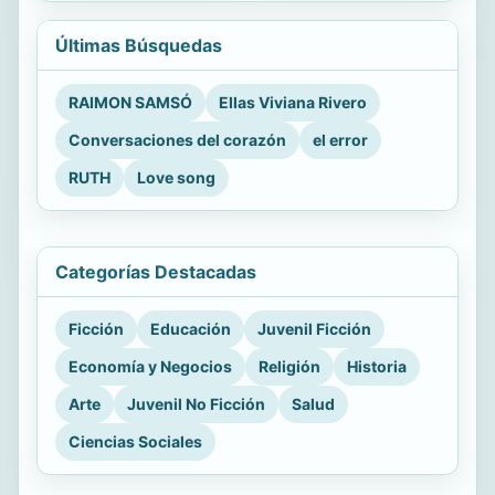
Últimas Búsquedas
RAIMON SAMSÓ
Ellas Viviana Rivero
Conversaciones del corazón
el error
RUTH
Love song
Categorías Destacadas
Ficción
Educación
Juvenil Ficción
Economía y Negocios
Religión
Historia
Arte
Juvenil No Ficción
Salud
Ciencias Sociales