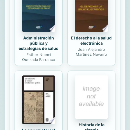
Goodin argues against the
individualization of welfare policy and
expounds the virtues of collective
responsibility.
Administración
El derecho a la salud
pública y
electrónica
estrategias de salud
Juan Alejandro
Martínez Navarro
Esther Noemí
Quesada Barranco
Historia de la
ciencia