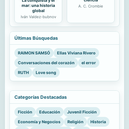
La conquista y el
mar: una historia
A. C. Crombie
global
Iván Valdez-bubnov
Últimas Búsquedas
RAIMON SAMSÓ
Ellas Viviana Rivero
Conversaciones del corazón
el error
RUTH
Love song
Categorías Destacadas
Ficción
Educación
Juvenil Ficción
Economía y Negocios
Religión
Historia