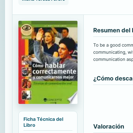
Resumen del 
To be a good commun
communicating, wit
communication asp
¿Cómo descarg
Ficha Técnica del
Libro
Valoración