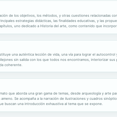
ación de los objetivos, los métodos, y otras cuestiones relacionadas c
principales estrategias didácticas, las finalidades educativas, y las pro
ítulos, uno dedicado a Historia del arte, como contenido que incorpora
luación se tratan de forma conjunta, con un planteamiento...
ituye una auténtica lección de vida, una vía para lograr el autocontrol y
lejones sin salida con los que todos nos encontramos, interiorizar sus 
ida coherente.
ato que aborda una gran gama de temas, desde arqueología y arte pasand
sta ameno. Se acompaña a la narración de ilustraciones y cuadros sinópti
ue buscan una introducción exhaustiva al tema que se expone.