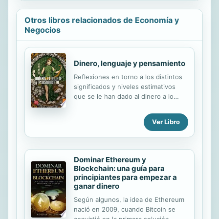
Otros libros relacionados de Economía y
Negocios
Dinero, lenguaje y pensamiento
Reflexiones en torno a los distintos
significados y niveles estimativos
que se le han dado al dinero a lo
largo de la historia en la literatura. Se
analizan sus implicaciones técnicas,
Ver Libro
simbólicas, filosóficas, materiales y
políticas, todas ellas en interacción
permanente.
Dominar Ethereum y
Blockchain: una guía para
principiantes para empezar a
ganar dinero
Según algunos, la idea de Ethereum
nació en 2009, cuando Bitcoin se
convirtió en la primera solución