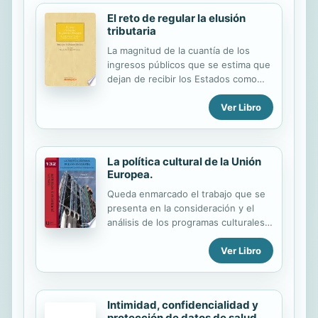
El reto de regular la elusión
tributaria
La magnitud de la cuantía de los
ingresos públicos que se estima que
dejan de recibir los Estados como
consecuencia del comportamiento
Ver Libro
tributario elusivo/abusivo o la
planificación tributaria agresiva viene
marcando la agenda internacional en
los últimos años. Esta situación ha
La política cultural de la Unión
provocado el replanteamiento de los
Europea.
modelos tributarios, tratando de
acotar en un contexto transnacional
Queda enmarcado el trabajo que se
dichos abusos. A pesar del impulso
presenta en la consideración y el
legislativo, la elusión tributaria (y sus
análisis de los programas culturales
lindes) es una de las figuras que
de la Unión Europea para el periodo
mayor inseguridad jurídica genera a
Ver Libro
1996-2006. Para ello se ha utilizado
los contribuyentes que, actuando
la documentación ofrecida con la
aparentemente de acuerdo...
Comisión Europea tanto de la
Dirección General de Cultura como
Intimidad, confidencialidad y
de los servicios estadísticos y se ha
protección de datos de salud