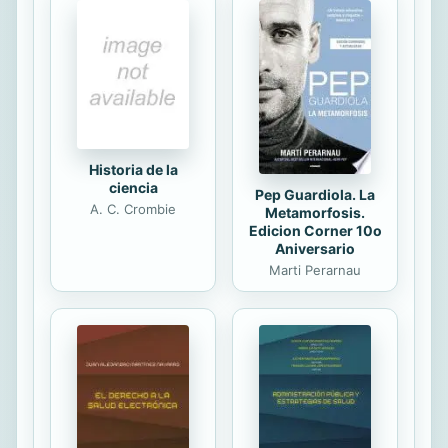
francesa; y que de otra, ofreciera
una secuencia de contenidos en los
niveles del Marco Común Europeo
de Referencia para las Lenguas y el
Plan Curricular del Instituto
cervantes.
Historia de la
ciencia
Pep Guardiola. La
A. C. Crombie
Metamorfosis.
Edicion Corner 10o
Aniversario
Marti Perarnau