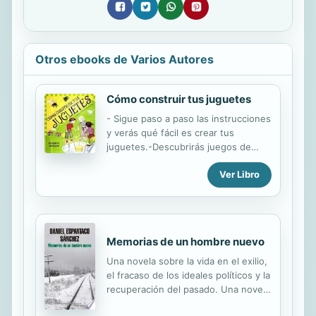
Otros ebooks de Varios Autores
Cómo construir tus juguetes
- Sigue paso a paso las instrucciones
y verás qué fácil es crear tus
juguetes.-Descubrirás juegos de
otros tiempos y de otras culturas.-
Ver Libro
Ilustraciones y fotografías a todo
color.- Un libro divertido e instructivo
para toda la familia.A divertirte!
Memorias de un hombre nuevo
Una novela sobre la vida en el exilio,
el fracaso de los ideales políticos y la
recuperación del pasado. Una novela
de Daniel Espartaco, ganador del