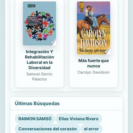
Integración Y
Rehabilitación
Más fuerte que
Laboral en la
nunca
Diversidad
Carolyn Davidson
Samuel Gento
Palacios
Últimas Búsquedas
RAIMON SAMSÓ
Ellas Viviana Rivero
Conversaciones del corazón
el error