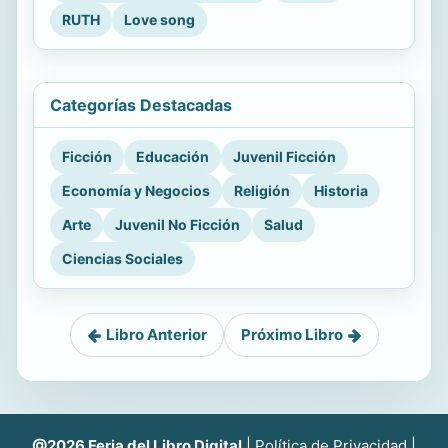
RUTH
Love song
Categorías Destacadas
Ficción
Educación
Juvenil Ficción
Economía y Negocios
Religión
Historia
Arte
Juvenil No Ficción
Salud
Ciencias Sociales
Libro Anterior
Próximo Libro
@2026 Feria del Libro Digital
|
Política de Privacidad
|