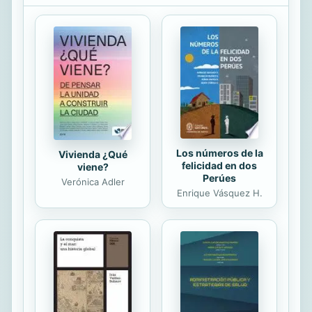
fascinante imagen del «yo» según la
ha entendido la antigua sabiduría de
la cábala. Naturalmente, se trata de
un «yo» que abarca y trasciende la
psique. Lo que emerge es un
detallado cuadro –expuesto con un
rigor científico y claridad
encomiables– de cómo...
Los números de la
Vivienda ¿Qué
felicidad en dos
viene?
Perúes
Verónica Adler
Enrique Vásquez H.