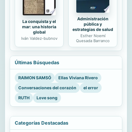
Administración
La conquista y el
pública y
mar: una historia
estrategias de salud
global
Esther Noemí
Iván Valdez-bubnov
Quesada Barranco
Últimas Búsquedas
RAIMON SAMSÓ
Ellas Viviana Rivero
Conversaciones del corazón
el error
RUTH
Love song
Categorías Destacadas