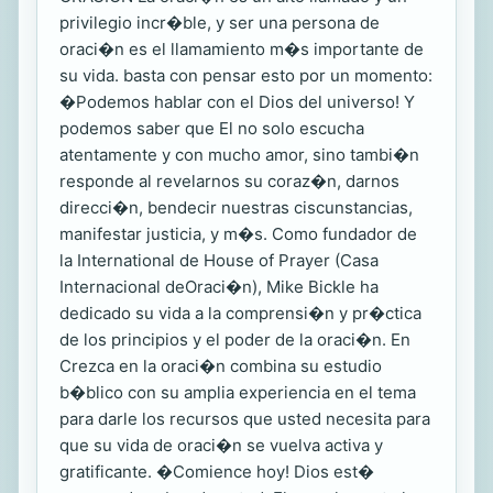
privilegio incr�ble, y ser una persona de
oraci�n es el llamamiento m�s importante de
su vida. basta con pensar esto por un momento:
�Podemos hablar con el Dios del universo! Y
podemos saber que El no solo escucha
atentamente y con mucho amor, sino tambi�n
responde al revelarnos su coraz�n, darnos
direcci�n, bendecir nuestras ciscunstancias,
manifestar justicia, y m�s. Como fundador de
la International de House of Prayer (Casa
Internacional deOraci�n), Mike Bickle ha
dedicado su vida a la comprensi�n y pr�ctica
de los principios y el poder de la oraci�n. En
Crezca en la oraci�n combina su estudio
b�blico con su amplia experiencia en el tema
para darle los recursos que usted necesita para
que su vida de oraci�n se vuelva activa y
gratificante. �Comience hoy! Dios est�