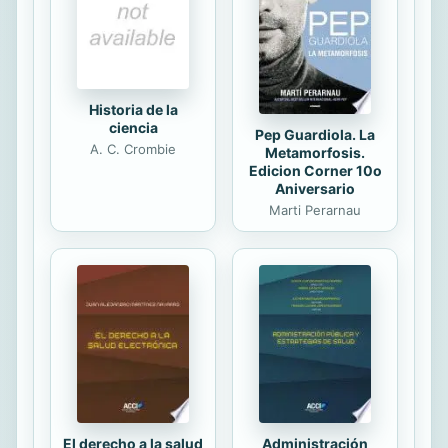
sociedad actual, en muchos lugares
del mundo la iglesia sigue
experimentando crecimiento gracias
a los cristianos pentecostales-
carismáticos. Pero la Iglesia
pentecostal-carismática también se
ve afligida por la inmoralidad...
Historia de la
ciencia
Pep Guardiola. La
A. C. Crombie
Metamorfosis.
Edicion Corner 10o
Aniversario
Marti Perarnau