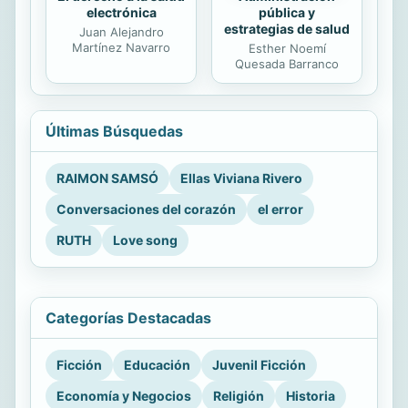
El derecho a la salud
Administración
electrónica
pública y
estrategias de salud
Juan Alejandro
Martínez Navarro
Esther Noemí
Quesada Barranco
Últimas Búsquedas
RAIMON SAMSÓ
Ellas Viviana Rivero
Conversaciones del corazón
el error
RUTH
Love song
Categorías Destacadas