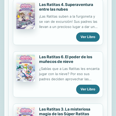
Las Ratitas 4. Superaventura
entre las nubes
¡Las Ratitas suben a la furgoneta y
se van de excursión! Sus padres las
llevan a un precioso lugar a dar un
paseo en bicicleta, y su querida Alma
Ver Libro
por supuesto va con ellos.
Encuentran una cascada increíble
para pasar el día y descubren un
montón de sorpresas. Hasta que de
Las Ratitas 6. El poder de los
pronto... ¡su furgo desaparece!
muñecos de nieve
¿Lograrán encontrarla para poder
volver a casa? ¿Invocarán una vez
¿Sabías que a Las Ratitas les encanta
más sus súper poderes?
jugar con la nieve? Por eso sus
padres deciden aprovechar las
vacaciones de invierno para llevarlas
Ver Libro
a un lugar superespecial: el Pueblo
de la Nieve. Está en una montaña y
es famoso por sus esculturas de
hielo y su concurso de muñecos de
Las Ratitas 3. La misteriosa
nieve. Ahí, Claudia y Gisele vivirán
magia de las Súper Ratitas
una aventura llena de acción y de