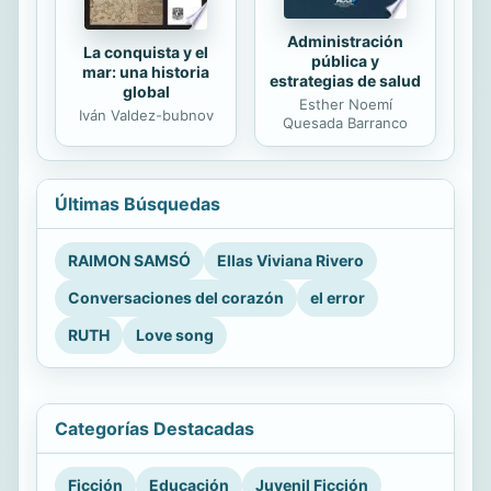
Administración
La conquista y el
pública y
mar: una historia
estrategias de salud
global
Esther Noemí
Iván Valdez-bubnov
Quesada Barranco
Últimas Búsquedas
RAIMON SAMSÓ
Ellas Viviana Rivero
Conversaciones del corazón
el error
RUTH
Love song
Categorías Destacadas
Ficción
Educación
Juvenil Ficción