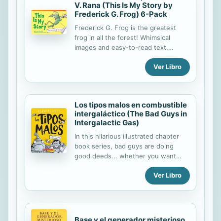
V. Rana (This Is My Story by
Frederick G. Frog) 6-Pack
Frederick G. Frog is the greatest
frog in all the forest! Whimsical
images and easy-to-read text,
translated in Spanish, take young
Ver Libro
readers on a journey with Frederick
through the forest as he cites all the
things that make him special. In
addition, Frederick asks children to
Los tipos malos en combustible
think about what makes them
intergaláctico (The Bad Guys in
special. This 6-Pack includes six
Intergalactic Gas)
copies of this title and a lesson plan.
In this hilarious illustrated chapter
book series, bad guys are doing
good deeds... whether you want
them to or not! La mala noticia es
Ver Libro
que el mundo se va a acabar. ¡La
buena es que los Tipos Malos están
aquí para salvarlo! Puede ser que
tengan que "pedir prestado" un
cohete, y que haya algo
Base y el generador misterioso