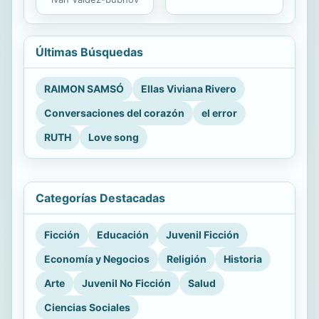
Últimas Búsquedas
RAIMON SAMSÓ
Ellas Viviana Rivero
Conversaciones del corazón
el error
RUTH
Love song
Categorías Destacadas
Ficción
Educación
Juvenil Ficción
Economía y Negocios
Religión
Historia
Arte
Juvenil No Ficción
Salud
Ciencias Sociales