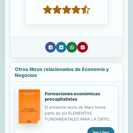
Otros libros relacionados de Economía y
Negocios
Formaciones económicas
precapitalistas
El presente texto de Marx forma
parte de los ELEMENTOS
FUNDAMENTALES PARA LA CRÍTICA
DE LA ECONOMÍA POLÍTICA, cuya
edición en español hemos publicado
Ver Libro