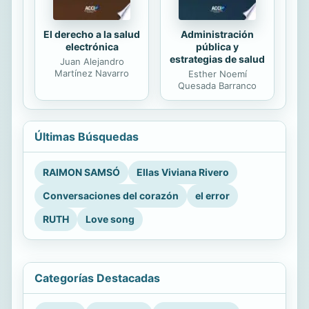
El derecho a la salud
Administración
electrónica
pública y
estrategias de salud
Juan Alejandro
Martínez Navarro
Esther Noemí
Quesada Barranco
Últimas Búsquedas
RAIMON SAMSÓ
Ellas Viviana Rivero
Conversaciones del corazón
el error
RUTH
Love song
Categorías Destacadas