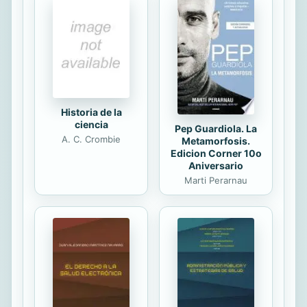
ortodoxia clásica que antaño se
asumieron y se dieron como veraces.
Por último, podrá conocer los
distintos estudios del autor sobre el
mundo de las esferas y sus
equivalentes, como es el caso de...
Historia de la
ciencia
Pep Guardiola. La
A. C. Crombie
Metamorfosis.
Edicion Corner 10o
Aniversario
Marti Perarnau