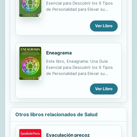
Esencial para Descubrir los 9 Tipos
de Personalidad para Elevar su
Autoconciencia y Comprender Otras
Personalidades Para Construir
Ver Libro
Mejores Relaciones y Mejorar la
Comunicación, le brinda estrategias
específicas para usar el Eneagrama
para la autopercepción y una vida
más plena y feliz.
Eneagrama
Este libro, Eneagrama: Una Guía
Esencial para Descubrir los 9 Tipos
de Personalidad para Elevar su
Autoconciencia y Comprender Otras
Personalidades Para Construir
Ver Libro
Mejores Relaciones y Mejorar la
Comunicación, le brinda estrategias
específicas para usar el Eneagrama
para la autopercepción y una vida
Otros libros relacionados de Salud
más plena y feliz.
Eyaculación precoz