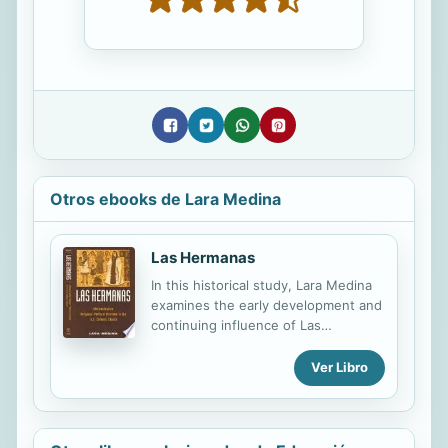
Otros ebooks de Lara Medina
Las Hermanas
In this historical study, Lara Medina
examines the early development and
continuing influence of Las
Hermanas, a feminist organization
established in 1971 to counter the
Ver Libro
patriarchy and Eurocentrism of the
U.S. Catholic Church. Medina
weaves archival research and oral
interviews into a cohesive narrative