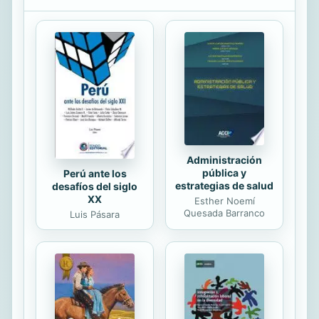
han asimilado las nuevas enseanzas
amatorias. Los autores pasan revista
a infinidad de declaraciones y
pensamientos sobre el tema, desde
Platn a Erich Fromm, desde Sofa
Loren a Marilyn Monroe, y llegan a la
conclusin, entre otras muchas igual
de jugosas,...
Administración
pública y
Perú ante los
estrategias de salud
desafíos del siglo
XX
Esther Noemí
Quesada Barranco
Luis Pásara