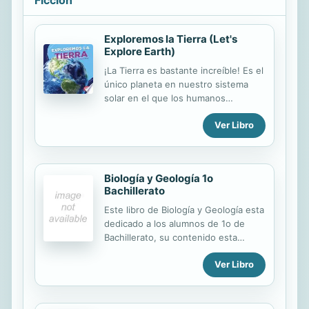
Exploremos la Tierra (Let's
Explore Earth)
¡La Tierra es bastante increíble! Es el
único planeta en nuestro sistema
solar en el que los humanos
podemos vivir. Desarrolle habilidades
Ver Libro
de no ficción y aprenda todo sobre
nuestro planeta de origen con el
vibrante glosario fotográfico de este
libro y el texto en español apropiado
Biología y Geología 1o
para su edad. Earth is pretty
Bachillerato
incredible! It's the only planet in our
solar system humans can live on.
Este libro de Biología y Geología esta
Build nonfiction skills and learn all
dedicado a los alumnos de 1o de
about our home planet with this
Bachillerato, su contenido esta
book's vibrant photo glossary and
dividido en seis bloques temáticos:
age-appropriate Spanish text.
Ver Libro
La geología y la biología como
ciencias naturales, Estructura y
dinámica de la Tierra, Los materiales
de la Tierra, Uniformidad y diversidad