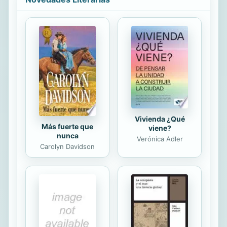
arte contemporáneo. Desde los
nenúfares de Monet hasta los
girasoles de Van Gogh, pasando por
las latas de sopa de Warhol y los
tiburones en formol de Hirst, este
libro nos descubre la historia que
hay detrás de las obras, las personas
que hay detrás de los artistas y la...
Vivienda ¿Qué
Más fuerte que
viene?
nunca
Verónica Adler
Carolyn Davidson