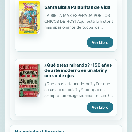
de los seres vivos, Mantenimiento
Santa Biblia Palabritas de Vida
de la vida y Perpetuación de la vida.
LA BIBLIA MAS ESPERADA POR LOS
CHICOS DE HOY! Aqui esta la historia
mas apasionante de todos los
tiempos. En el lenguaje mas facil y
aceptado hoy dia por adultos y
Ver Libro
ninos, la NUEVA VERSION
INTERNACIONAL, la Biblia Palabritas
de Vida llega repleta de apasionante
aventura, sabiduria y color para
¿Qué estás mirando? : 150 años
introducir a chicos y grandes en el
de arte moderno en un abrir y
transcurrir de la historia de amor y
cerrar de ojos
de accion mas grande de todos los
¿Qué es el arte moderno? ¿Por qué
tiempos: La relacion de Dios con su
se ama o se odia? ¿Y por qué es
mas hermosa y preciada creacion, el
siempre tan exageradamente caro?
hombre . Contiene 132"
Will Gompertz, director de Arte de la
Ver Libro
BBC, exdirector de la Tate Gallery de
Londres y uno de los mayores
expertos del mundo, ha escrito una
deslumbrante guía que cambiará para
siempre la manera en que miramos el
Novedades Literarias