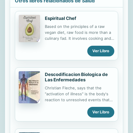
Otros libros relacionados de Salud
Espiritual Chef
Based on the principles of a raw
vegan diet, raw food is more than a
culinary fad. It involves cooking and
eating to nourish the body, mind,
and soul. The author, creator of
Ver Libro
project Spiritual Chef and a
revolutionary cook, talks in detail
about the basics and techniques
from a culinary philosophy with over
Descodificacion Biologica de
Las Enfermedades
seventy recipes to extract the
maximum nutrients from food.
Christian Fleche, says that the
"activation of illness" is the body's
reaction to unresolved events that
are frozen in time. This books is an
essential resource to understanding
Ver Libro
that the physical symptom is a
valuable ally that provides the key to
the cure of the physical disease as