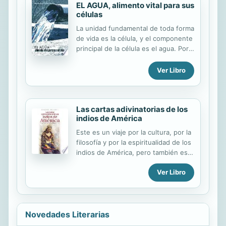
well as the resolution of the
EL AGUA, alimento vital para sus
células
emotional imbalance that created it.
La unidad fundamental de toda forma
de vida es la célula, y el componente
principal de la célula es el agua. Por
consiguiente, el agua es el
componente esencial de la vida.
Ver Libro
Nuestro cuerpo está formado por 70
millones de millones de células. De
ahí la importancia del agua no sólo
Las cartas adivinatorias de los
para nuestra salud sino para la
indios de América
supervivencia misma. Ella es vida
para esas unidades fundamentales
Este es un viaje por la cultura, por la
que constituyen nuestro organismo.
filosofía y por la espiritualidad de los
Se comprende que ante una carencia
indios de América, pero también es
más o menos significativa de agua la
un viaje por la cultura, la filosofía y la
célula no funcione adecuadamente y
Ver Libro
espiritualidad de cada uno de
que, por ende, se deteriore nuestro
nosotros.
cuerpo. Pero aunque el agua no...
Novedades Literarias