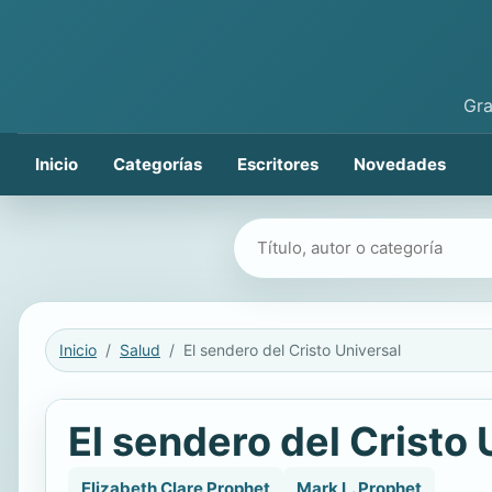
Gra
Inicio
Categorías
Escritores
Novedades
Buscar libros
Inicio
Salud
El sendero del Cristo Universal
El sendero del Cristo 
Elizabeth Clare Prophet
Mark L. Prophet