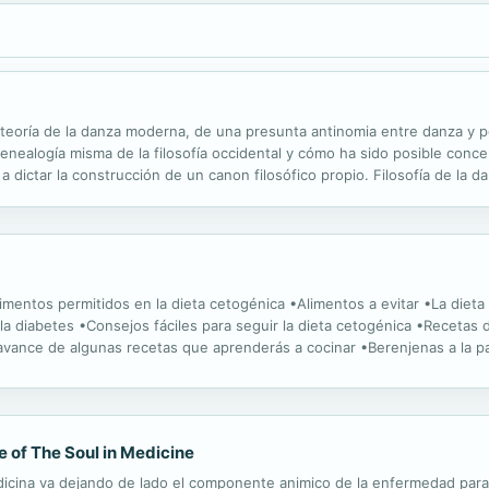
a teoría de la danza moderna, de una presunta antinomia entre danza y p
enealogía misma de la filosofía occidental y cómo ha sido posible conc
dictar la construcción de un canon filosófico propio. Filosofía de la dan
y performático entre danza y artes plásticas; el segundo, la relación...
imentos permitidos en la dieta cetogénica •Alimentos a evitar •La dieta
la diabetes •Consejos fáciles para seguir la dieta cetogénica •Recetas de
vance de algunas recetas que aprenderás a cocinar •Berenjenas a la p
•Espinaca y panceta a la cacerola •Pastel...
e of The Soul in Medicine
dicina va dejando de lado el componente animico de la enfermedad par