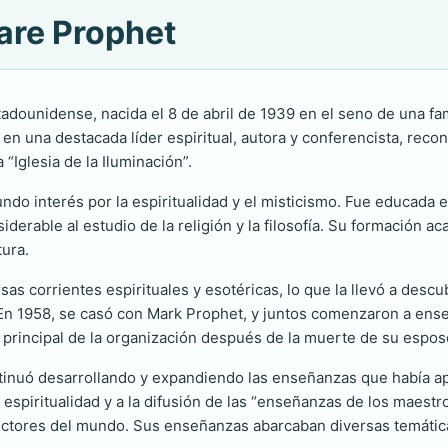
lare Prophet
tadounidense, nacida el 8 de abril de 1939 en el seno de una f
n una destacada líder espiritual, autora y conferencista, recon
“Iglesia de la Iluminación”.
do interés por la espiritualidad y el misticismo. Fue educada
siderable al estudio de la religión y la filosofía. Su formación 
tura.
sas corrientes espirituales y esotéricas, lo que la llevó a desc
 En 1958, se casó con Mark Prophet, y juntos comenzaron a enseña
z principal de la organización después de la muerte de su espo
ontinuó desarrollando y expandiendo las enseñanzas que había 
 espiritualidad y a la difusión de las “enseñanzas de los maest
ctores del mundo. Sus enseñanzas abarcaban diversas temáticas