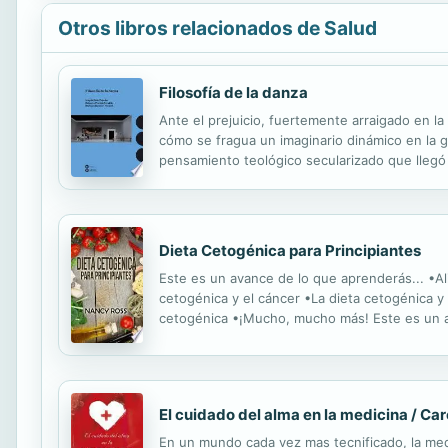
Otros libros relacionados de Salud
Filosofía de la danza
Ante el prejuicio, fuertemente arraigado en l
cómo se fragua un imaginario dinámico en la g
pensamiento teológico secularizado que llegó a 
reflexivos: el primero, el encuentro artesanal 
Dieta Cetogénica para Principiantes
Este es un avance de lo que aprenderás... •Al
cetogénica y el cáncer •La dieta cetogénica y 
cetogénica •¡Mucho, mucho más! Este es un a
pollo a la naranja •Chuletas de cerdo simples 
El cuidado del alma en la medicina / Car
En un mundo cada vez mas tecnificado, la me