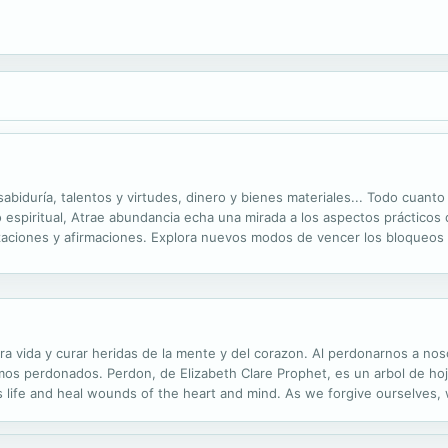
abiduría, talentos y virtudes, dinero y bienes materiales... Todo cuanto
mo espiritual, Atrae abundancia echa una mirada a los aspectos prácticos
alizaciones y afirmaciones. Explora nuevos modos de vencer los bloqueo
poderes trascendentes de tu imaginación. Nuevas maneras de atrapar tu
tra vida y curar heridas de la mente y del corazon. Al perdonarnos a n
os perdonados. Perdon, de Elizabeth Clare Prophet, es un arbol de hoj
life and heal wounds of the heart and mind. As we forgive ourselves, w
s, by Elizabeth Clare Prophet, is an evergreen that enfolds the earth."