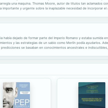
arregla una maquina. Thomas Moore, autor de titulos tan aclamados co
a importante y urgente sobre la inaplazable necesidad de incorporar el
l ejercicio de la medicina no solo la deshumaniza, tambien le resta su di
ania había dejado de formar parte del Imperio Romano y estaba sumida en 
imientos y las estrategias de un sabio como Merlín podía ayudarlos. Ade
s predicciones se basaban en conocimientos ancestrales e indiscutibles
sía e historia.¿Quieres conocer mejor a este mago sabio? Lee sus...