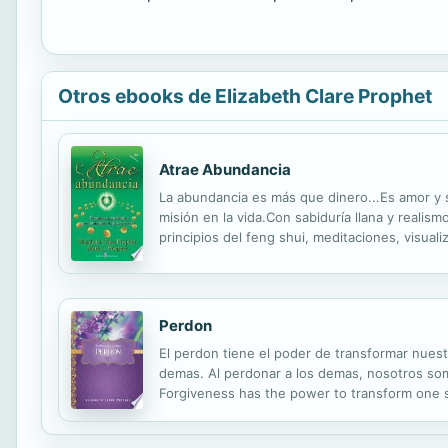
Otros ebooks de Elizabeth Clare Prophet
Atrae Abundancia
La abundancia es más que dinero...Es amor y s
misión en la vida.Con sabiduría llana y realis
principios del feng shui, meditaciones, visu
la prosperidad. Nuevas formas de evocar los 
Perdon
El perdon tiene el poder de transformar nues
demas. Al perdonar a los demas, nosotros som
Forgiveness has the power to transform one s 
forgive others, we will be forgiven Forgivenes