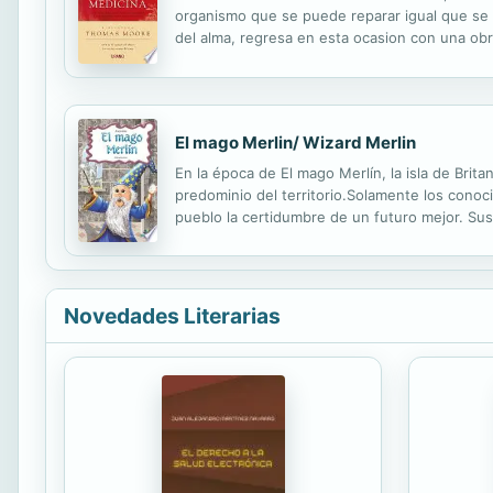
organismo que se puede reparar igual que se 
del alma, regresa en esta ocasion con una obr
salud. Prescindir del alma y del espiritu en e
El mago Merlin/ Wizard Merlin
En la época de El mago Merlín, la isla de Brit
predominio del territorio.Solamente los conoc
pueblo la certidumbre de un futuro mejor. Su
matemáticas, biología, astrología, música, poe
Novedades Literarias