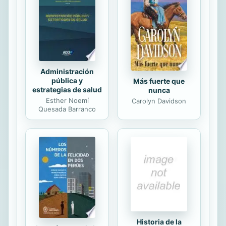
sustentados en el trabajo, el servicio
y la calidad tiene su referente en los
valores de honestidad, solidaridad y
justicia. Ya que solo un trabajo
honesto es...
Administración
pública y
Más fuerte que
estrategias de salud
nunca
Esther Noemí
Carolyn Davidson
Quesada Barranco
Historia de la