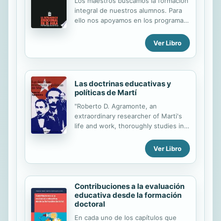
Los maestros buscamos la formación
integral de nuestros alumnos. Para
ello nos apoyamos en los programas
educativos oficiales y los de cada
escuela; estamos atentos a las
Ver Libro
innovaciones educativas y tenemos
el reto permanente de lograr las
metas propuestas. Sin embargo,
cada vez que concluye un ciclo
Las doctrinas educativas y
escolar nos interrogamos acerca de
políticas de Martí
qué determina el que un alumno sea
"Roberto D. Agramonte, an
o no exitoso en su vida actual y
extraordinary researcher of Marti's
futura. Comúnmente los resultados
life and work, thoroughly studies in
académicos pretenden hablar por sí
this book two main aspects of the
solos, pero no siempre el mejor
Martian doctrine: education and
promedio de calificaciones es
Ver Libro
politics."
sinónimo de éxito. ¿Qué será lo
determinante? En este...
Contribuciones a la evaluación
educativa desde la formación
doctoral
En cada uno de los capítulos que