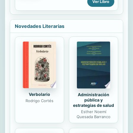
Ver Libro
libro de memoria, es una análisis e
interpretación de lo que significa
trabajar los patrimonios en una
región...
Novedades Literarias
Verbolario
Administración
pública y
Rodrigo Cortés
estrategias de salud
Esther Noemí
Quesada Barranco