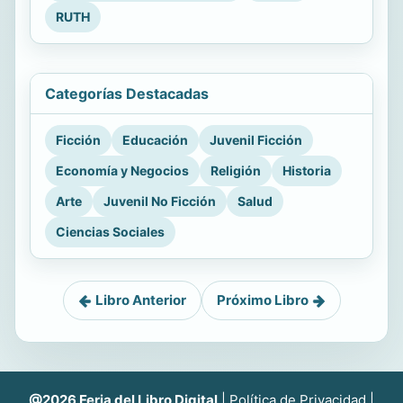
RUTH
Categorías Destacadas
Ficción
Educación
Juvenil Ficción
Economía y Negocios
Religión
Historia
Arte
Juvenil No Ficción
Salud
Ciencias Sociales
Libro Anterior
Próximo Libro
@2026 Feria del Libro Digital
|
Política de Privacidad
|