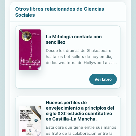
Otros libros relacionados de Ciencias
Sociales
La Mitología contada con
sencillez
Desde los dramas de Shakespeare
hasta los bet sellers de hoy en día,
de los westerns de Hollywood a las
óperas de Wagner, la tradición
occidental siempre ha buscado
Ver Libro
inspiración en las tramas y los
personajes de los mitos de la
Antigüedad. En efecto, la rica
mitología grecoromana, heredera a
Nuevos perfiles de
su vez de una polífica tradición oral,
envejecimiento a principios del
sentó la bases de casi todas las
siglo XXI: estudio cuantitativo
historias que se contarían a
en Castilla-La Mancha .
continuación. Ocurra lo que ocurra,
Esta obra que tiene entre sus manos
siempre tenemos un referente
es fruto de la colaboración entre la
mitológico al alcance. Este