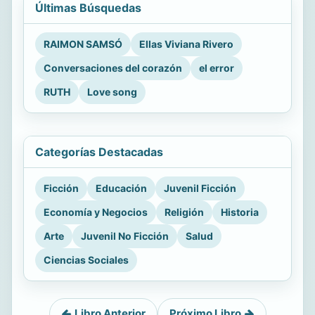
Últimas Búsquedas
RAIMON SAMSÓ
Ellas Viviana Rivero
Conversaciones del corazón
el error
RUTH
Love song
Categorías Destacadas
Ficción
Educación
Juvenil Ficción
Economía y Negocios
Religión
Historia
Arte
Juvenil No Ficción
Salud
Ciencias Sociales
Libro Anterior
Próximo Libro