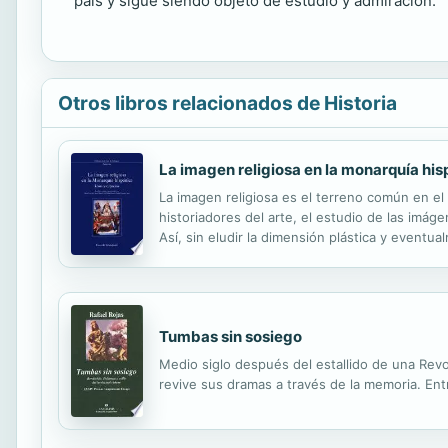
país y sigue siendo objeto de estudio y admiración.
Otros libros relacionados de Historia
La imagen religiosa en la monarquía his
La imagen religiosa es el terreno común en e
historiadores del arte, el estudio de las imág
Así, sin eludir la dimensión plástica y eventu
trabajo sumadas a las tradicionales del histori
Tumbas sin sosiego
Medio siglo después del estallido de una Revol
revive sus dramas a través de la memoria. Entre