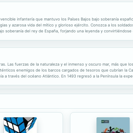
 invencible infantería que mantuvo los Países Bajos bajo soberanía espa
gias y azarosa vida del mítico y glorioso ejército. Conozca a los solda
jo soberanía del rey de España, forjando una leyenda y convirtiéndose 
legado hasta nuestros días. Descubra su vida, sus hazañas,...
ras. Las fuerzas de la naturaleza y el inmenso y oscuro mar, más que lo
ténticos enemigos de los barcos cargados de tesoros que cubrían la Carr
uía a través del océano Atlántico. En 1493 regresó a la Península la exp
s hacia las Indias. La expansión española en ese nuevo mundo...