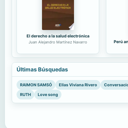
El derecho a la salud electrónica
Perú an
Juan Alejandro Martínez Navarro
Últimas Búsquedas
RAIMON SAMSÓ
Ellas Viviana Rivero
Conversacio
RUTH
Love song