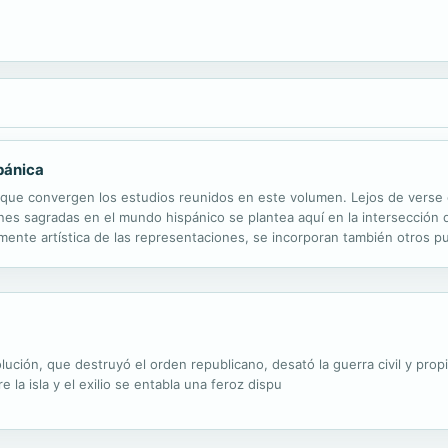
pánica
l que convergen los estudios reunidos en este volumen. Lejos de verse
enes sagradas en el mundo hispánico se plantea aquí en la intersección de
almente artística de las representaciones, se incorporan también otros p
ador del arte que, devolviendo las obras a su contexto ritual, permiten...
ución, que destruyó el orden republicano, desató la guerra civil y propic
 la isla y el exilio se entabla una feroz dispu