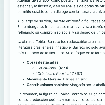
Además de su labor como poeta y narrador, Barreto tam
estética y la filosofía, y en su análisis de obras de o
permitió establecer un diálogo con la literatura univ
A lo largo de su vida, Barreto enfrentó dificultades 
Sin embargo, su influencia se mantuvo viva a través d
reflejando su compromiso social y su deseo de un pa
La obra de Tobias Barreto fue redescubierta en las d
literatura brasileña es innegable. Barreto no solo ay
más riguroso de la literatura. Su enfoque en la forma,
Obras destacadas:
“Os Aluízios”
(1871)
“Crônicas e Poesias”
(1867)
Movimiento literario:
Parnasianismo
Contribuciones sociales:
Abogacía por la abolic
En resumen, la figura de Tobias Barreto se erige como 
con su producción poética y narrativa, lo consolidan 