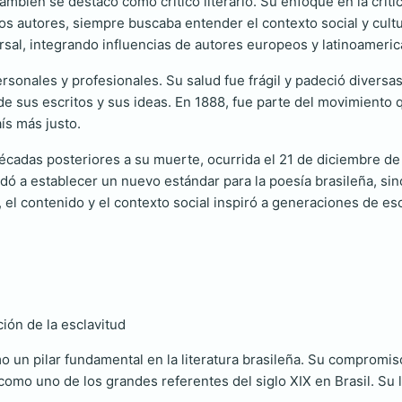
bién se destacó como crítico literario. Su enfoque en la crític
tros autores, siempre buscaba entender el contexto social y cultura
ersal, integrando influencias de autores europeos y latinoameri
personales y profesionales. Su salud fue frágil y padeció diversa
e sus escritos y sus ideas. En 1888, fue parte del movimiento qu
ís más justo.
écadas posteriores a su muerte, ocurrida el 21 de diciembre de
udó a establecer un nuevo estándar para la poesía brasileña, sin
 el contenido y el contexto social inspiró a generaciones de escr
ión de la esclavitud
un pilar fundamental en la literatura brasileña. Su compromiso con
como uno de los grandes referentes del siglo XIX en Brasil. Su l