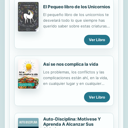
El Pequeo libro de los Unicornios
El pequeño libro de los unicornios te
desvelará todo lo que siempre has
querido saber sobre estas criaturas
mágicas a lo largo de más de 200
fascinantes páginas repletas de
Ver Libro
leyendas, hechizos, curiosidades,
manualidades y recetas de arcoíris.
Con sus magníficas ilustraciones,
este libro te llevará por un mundo
Así se nos complica la vida
mágico lleno de energía positiva,
vitalidad y esperanza.
Los problemas, los conflictos y las
complicaciones están ahí, en la vida,
en cualquier lugar y en cualquier
momento. Surgen porque sí, porque
la vida se compone de personas y las
Ver Libro
personas somos problemáticas,
conflictivas y complicadas. La
cuestión no es que en la vida haya
problemas, conflictos y
Auto-Disciplina: Motívese Y
complicaciones, sino qué hacemos
Aprenda A Alcanzar Sus