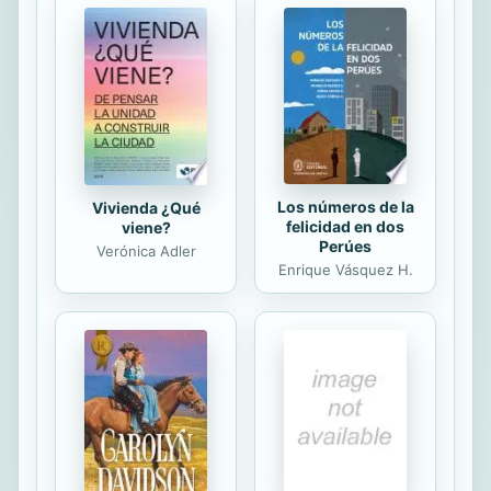
los cuales tal éxito no se
materializará, o bien tardará más de
lo nece¬sario o quizás se materialice
de una forma diferente a la
esperada. No basta con una buena
idea y un buen plan. Es necesario un
sentido, así como un...
Los números de la
Vivienda ¿Qué
felicidad en dos
viene?
Perúes
Verónica Adler
Enrique Vásquez H.