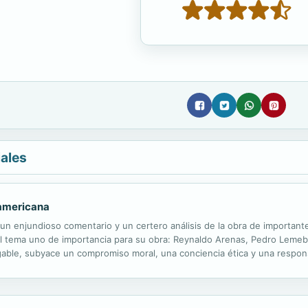
iales
noamericana
 un enjundioso comentario y un certero análisis de la obra de importan
l tema uno de importancia para su obra: Reynaldo Arenas, Pedro Lemebel
gable, subyace un compromiso moral, una conciencia ética y una respons
io en algo más, en mucho más. El libro que usted, lector desconocido, lec