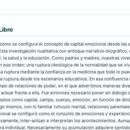
Libro
 cómo se configura el concepto de capital emocional desde las 
Esta investigación cualitativa con enfoque narrativo-biográfic
ar, la salud y la educación. Como padres y madres, nuestras vive
en ese orden: una ruptura ideológica de la normalidad que se viv
sa ruptura mediante la confianza en la medicina que todo lo pued
a ruptura desde los escenarios educativos. En esa confluenci
po de relaciones de poder, en el que advertimos maneras diver
 actuar frente a ella. Fue entonces necesario poner en diálogo
ptos como capital, campo, cuerpo, emoción, en función de din
o mismos, con lo familiar (vínculo marital, relaciones parentale
ocional se configuró como el conjunto de emociones y experien
ivamente, inter-actúan e interpretan los acontecimientos. Aunq
a individual. Necesariamente su acumulación adquiere sentido a