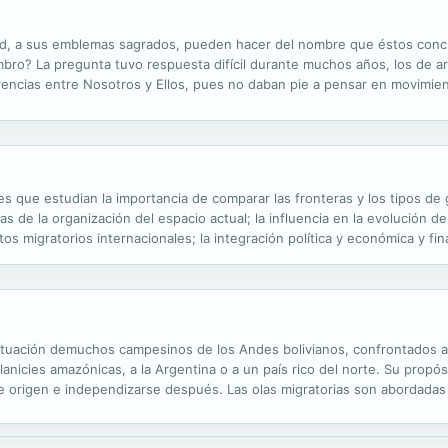
dad, a sus emblemas sagrados, pueden hacer del nombre que éstos con
embro? La pregunta tuvo respuesta difícil durante muchos años, los de ar
encias entre Nosotros y Ellos, pues no daban pie a pensar en movimiento
o y la vasca no se hacían, nacían. Pero durante los últimos lustros, qui
es que estudian la importancia de comparar las fronteras y los tipos de
mas de la organización del espacio actual; la influencia en la evolución d
tos migratorios internacionales; la integración política y económica y fi
nterizas.
 situación demuchos campesinos de los Andes bolivianos, confrontados a 
lanicies amazónicas, a la Argentina o a un país rico del norte. Su propós
gar de origen e independizarse después. Las olas migratorias son abordad
oecológicos: los valles y el altiplano. Los campesinos de estos dos...