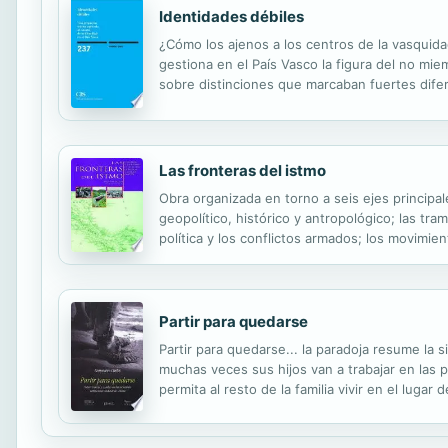
Identidades débiles
¿Cómo los ajenos a los centros de la vasqui
gestiona en el País Vasco la figura del no mi
sobre distinciones que marcaban fuertes difer
radicales, a tiempo completo. Entonces, el vasc
Las fronteras del istmo
Obra organizada en torno a seis ejes principal
geopolítico, histórico y antropológico; las tra
política y los conflictos armados; los movimien
identidades relacionados con las vivencias fro
Partir para quedarse
Partir para quedarse... la paradoja resume la
muchas veces sus hijos van a trabajar en las p
permita al resto de la familia vivir en el lu
de las sociedades campesinas de dos pisos agr