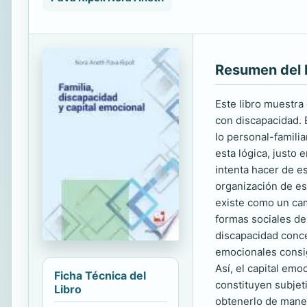
Resumen del 
Este libro muestra
con discapacidad. 
lo personal-famili
esta lógica, justo 
intenta hacer de e
organización de es
existe como un cam
formas sociales de
discapacidad conce
emocionales consig
Así, el capital em
Ficha Técnica del
constituyen subjet
Libro
obtenerlo de maner