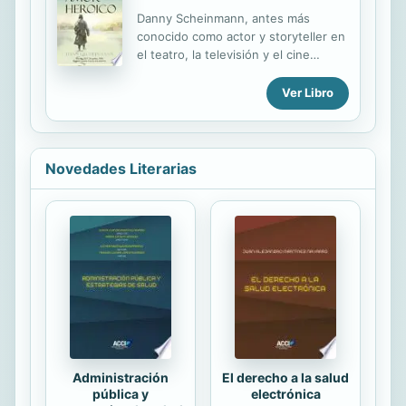
la mejor que he conocido. Me llamo
Danny Scheinmann, antes más
Daniel Federico y no soy escritor,
conocido como actor y storyteller en
pero no voy a callarme nada porque
el teatro, la televisión y el cine
nada de lo que pasó aquel verano
inglés, ahora es un escritor que ha
merece ser olvidado."--Page [4] of
cosechado toda su fama a través de
Ver Libro
cover.
una sorprendente primera novela
que ha cautivado al público inglés,
Pequeños actos de amor heroico.
Además, su dilatada e internacional
Novedades Literarias
carrera de actor, se ha visto
engrosada con su estreno como
director de cine en la aclamada
comedia independiente West
wittering affair. Nació y creció en
Manchester y actualmente reside en
Londres con su familia.
Administración
El derecho a la salud
pública y
electrónica