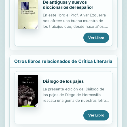
De antiguos y nuevos
diccionarios del español
En este libro el Prof. Alvar Ezquerra
nos ofrece una buena muestra de
los trabajos que, desde hace años,
viene consagrando a los diccionarios
Ver Libro
del español, algunos de los cuales
son inéditos. El conjunto de todos
ellos nos muestra la trayectoria de
nuestros repertorios lexicográficos,
y la situación de los estudios que se
Otros libros relacionados de Crítica Literaria
les han dedicado, desde los inicios
hasta los aparecidos en formato
electrónico. A través de estos
Diálogo de los pajes
estudios traza la historia de nuestra
trayectoria lexicográfica en su
La presente edición del Diálogo de
conjunto, observando los cambios
los pajes de Diego de Hermosilla
que se van produciendo con el paso
rescata una gema de nuestras letras
del tiempo, tanto en su...
del Siglo de Oro hasta ahora
abandonada a la preterición en el
Ver Libro
ámbito de los estudios literarios.
Aquí se presenta el producto del