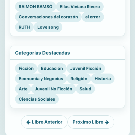
RAIMON SAMSÓ
Ellas Viviana Rivero
Conversaciones del corazón
el error
RUTH
Love song
Categorías Destacadas
Ficción
Educación
Juvenil Ficción
Economía y Negocios
Religión
Historia
Arte
Juvenil No Ficción
Salud
Ciencias Sociales
Libro Anterior
Próximo Libro