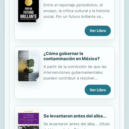
Entre el reportaje periodístico, el
ensayo, la crítica cultural y la historia
social, Por un futuro brillante se
presenta como una defensa radical y
apasionada del ser humano, de
Ver Libro
nuestros derechos y libertades
universales y de nuestro poder para
cambiar el mundo que nos rodea.
Porque todavía somos capaces de
¿Cómo gobernar la
dar forma a nuestro futuro y
contaminación en México?
comprender que los humanos somos
A partir de la convicción de que las
algo más que engranajes en una
intervenciones gubernamentales
máquina. ¿Queremos ser
pueden contribuir a resolver
controlados? ¿O queremos algo
problemas sociales, este libro
mejor?
presenta cinco análisis de política
Ver Libro
pública que proponen alternativas de
solución a diversas experiencias de
contaminación en México. Los
trabajos que integran este volumen
Se levantaron antes del alba...
permitirán a los estudiantes y a los
Se levantaron antes del alba... (título
tomadores de decisiones aprender