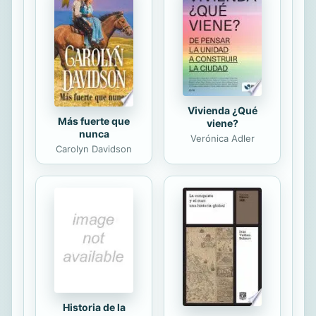
Rousseau a Mariano Moreno o Pierre
Leroux a Esteban Echeverría? ¿Qué
recepción podía esperarse de las
más modernas teorías de la...
Vivienda ¿Qué
Más fuerte que
viene?
nunca
Verónica Adler
Carolyn Davidson
Historia de la