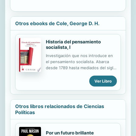
Otros ebooks de Cole, George D. H.
Historia del pensamiento
socialista, I
Investigación que nos introduce en
el pensamiento socialista. Abarca
desde 1789 hasta mediados del siglo
XIX. Estudia, entre otros, a Gracchus
Babeuf y su "conspiración de los
Ver Libro
iguales"; a Godwin, Paine y Hall,
iniciadores del pensamiento
socialista inglés; a Saint Simon y sus
discípulos y Fourier y su escuela; a
Otros libros relacionados de Ciencias
Étienne Cabet y los comunistas
Políticas
icarianos. Cierra con Mazzini y las
revoluciones europeas de 1848 y los
socialistas cristianos.
Por un futuro brillante