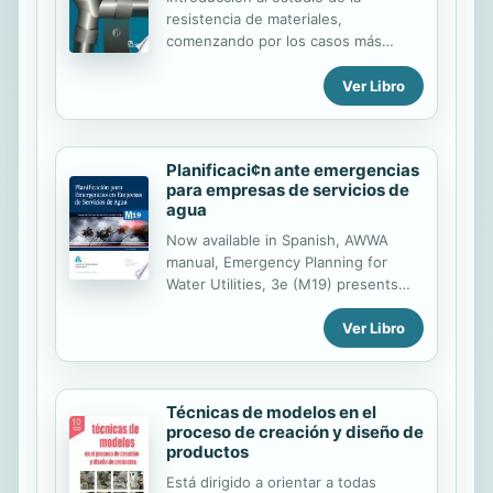
resistencia de materiales,
comenzando por los casos más
sencillos hasta los más complicados.
La obra se basa en consideraciones
Ver Libro
físicas y geométricas de la
deformación para establecer las
características de distribución de
Planificaci¢n ante emergencias
tensiones bajo diversos tipos de
para empresas de servicios de
carga.
agua
Now available in Spanish, AWWA
manual, Emergency Planning for
Water Utilities, 3e (M19) presents
techniques for developing
Ver Libro
contingency plans for a variety of
emergencies from natural disasters
to human-caused crises. The manual
explains how to develop an
Técnicas de modelos en el
emergency preparedness plan, how
proceso de creación y diseño de
to identify vulnerabilities in your
productos
water system, and how to determine
how a disruption would likely impact
Está dirigido a orientar a todas