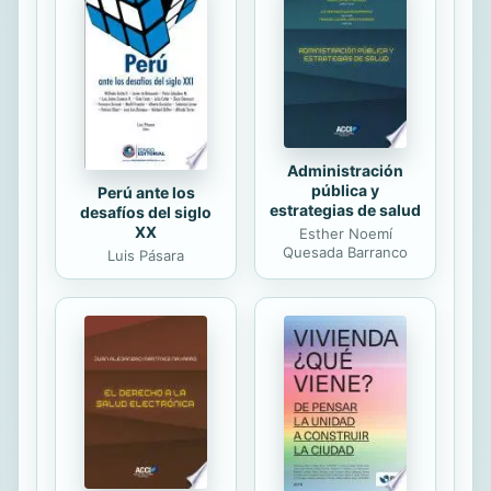
momento, se ha buscado ser fiel a
los exámenes tal como se
propusieron en su día, por lo que se
ha mantenido íntegramente el
contenido de todos los enunciados.
Esperamos que esta obra sea una
ayuda para los...
Administración
pública y
Perú ante los
estrategias de salud
desafíos del siglo
XX
Esther Noemí
Quesada Barranco
Luis Pásara