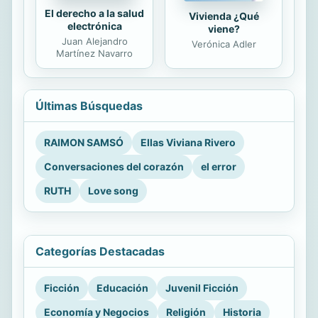
El derecho a la salud
Vivienda ¿Qué
electrónica
viene?
Juan Alejandro
Verónica Adler
Martínez Navarro
Últimas Búsquedas
RAIMON SAMSÓ
Ellas Viviana Rivero
Conversaciones del corazón
el error
RUTH
Love song
Categorías Destacadas
Ficción
Educación
Juvenil Ficción
Economía y Negocios
Religión
Historia