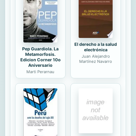
con metas específicas de
alimentación dedicada a la niñez, la
mujer lactante o personas de la
tercera edad, tienen ya una profunda
raigambre en...
El derecho a la salud
Pep Guardiola. La
electrónica
Metamorfosis.
Juan Alejandro
Edicion Corner 10o
Martínez Navarro
Aniversario
Marti Perarnau