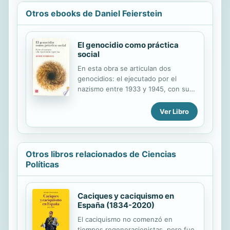
Otros ebooks de Daniel Feierstein
El genocidio como práctica
social
En esta obra se articulan dos
genocidios: el ejecutado por el
nazismo entre 1933 y 1945, con sus
diferentes modalidades, objetivos y
momentos, y el ocurrido en
Ver Libro
Argentina entre 1974 y 1983, antes y
durante la ultima dictadura militar. La
eleccion de ambos hechos historicos
determina una trama narrativa y
Otros libros relacionados de Ciencias
argumentativa no explicada con
Políticas
anterioridad en el abordaje de las
practicas genocidas de la segunda
mitad del siglo XX. El autor considera
Caciques y caciquismo en
que ambos procesos no fueron
España (1834-2020)
sucesos excepcionales en la historia
El caciquismo no comenzó en
contemporanea, producto de meros
tiempos regeneracionistas, pero fue