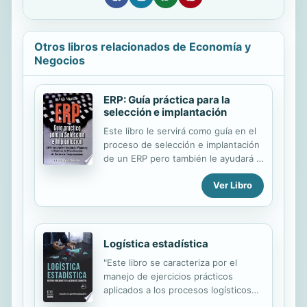
Otros libros relacionados de Economía y
Negocios
ERP: Guía práctica para la
selección e implantación
Este libro le servirá como guía en el
proceso de selección e implantación
de un ERP pero también le ayudará a
responder las preguntas clave que
Ver Libro
se han ido repitiendo a lo largo de la
consolidación de este sistema.
¿Conoce realmente qué es un ERP y
para qué sirve? ¿Ha analizado si se
necesita un ERP o sabe cómo
Logística estadística
hacerlo? ¿Conoce todos los costes
"Este libro se caracteriza por el
directos e indirectos de un ERP?
manejo de ejercicios prácticos
¿Conoce qué valor añadido puede
aplicados a los procesos logísticos
aportar un ERP a las diferentes áreas
de las empresas en general. Está