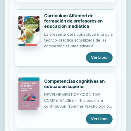
comportamiento no es el problema
tenemos la...
sino el síntoma; una pista sobre lo
que está sucediendo en la
Currículum Alfamed de
estructura fisiológica del niño.
formación de profesores en
Neurociencia para padres ofrece un
educación mediática
enfoque nuevo para la crianza
La presente obra constituye una guía
basado tanto en la larga experiencia
teórico-práctica actualizada de las
clínica de la doctora Delahooke como
competencias mediáticas e
en las investigaciones más recientes
informaciones que necesitan los
en neurociencia y psicología infantil.
Ver Libro
educadores para afrontar los retos
En lugar del clásico enfoque
que caracterizan la era post-COVID-
centrado en el...
19. Es un manual didáctico pensado
para este nuevo mundo donde
Competencias cognitivas en
irrumpe con fuerza la virtualización
educación superior
de las interacciones, acelerando la
innovación educativa en el
DEVELOPMENT OF COGNITIVE
confinamiento global, acentuando las
COMPETENCIES - This book is a
desigualdades existentes y
contribution from the Psychology of
obligando al sistema educativo a
Thought to the study of the generic
reinventarse de manera urgente.
competencies proposed by the
Ver Libro
Afrontar los retos que suponen la
European Union, directed to
continua transformación mediática, la
professors and university students.