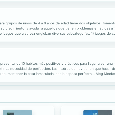
ara grupos de niños de 4 a 6 años de edad tiene dos objetivos: fomentar
 su crecimiento, y ayudar a aquellos que tienen problemas en su desarr
e juegos que a su vez engloban diversas subcategorías: 1) juegos de c
al, de ayuda-confianza y de cooperación, y 2) juegos de creatividad, q
resenta los 10 hábitos más positivos y prácticos para llegar a ser una m
ontinua necesidad de perfección. Las madres de hoy tienen que hacer de 
ldo, mantener la casa inmaculada, ser la esposa perfecta... Meg Meeker
liberar a las madres de la creciente presión que ejerce sobre ellas esta.