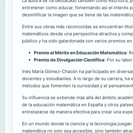
La autora se ha destacado también como escritora, pu
entretener como educar, fomentando así el interés p
desmitificar la imagen que se tiene de las matemática
Entre sus obras más reconocidas se encuentran tít
matemáticos desde una perspectiva atractiva y compr
público y ha sido galardonada con varios premios en e
Premio al Mérito en Educación Matemática
: R
Premio de Divulgación Científica
: Por su labor
Inés María Gómez-Chacón ha participado en diversas 
docentes y estudiantes. A lo largo de su carrera, h
métodos que fomenten la curiosidad y el pensamiento
Su influencia se extiende más allá del ámbito académ
de la educación matemática en España y otros países.
entrelazarse de manera efectiva para crear una expe
En un mundo donde la ciencia y la tecnología juegan
matemática no solo sea accesible, sino también atra