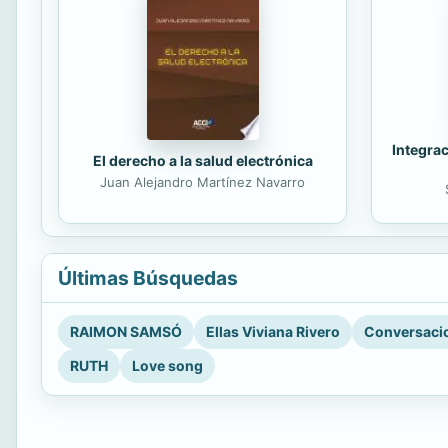
Integrac
El derecho a la salud electrónica
Juan Alejandro Martínez Navarro
Últimas Búsquedas
RAIMON SAMSÓ
Ellas Viviana Rivero
Conversacio
RUTH
Love song