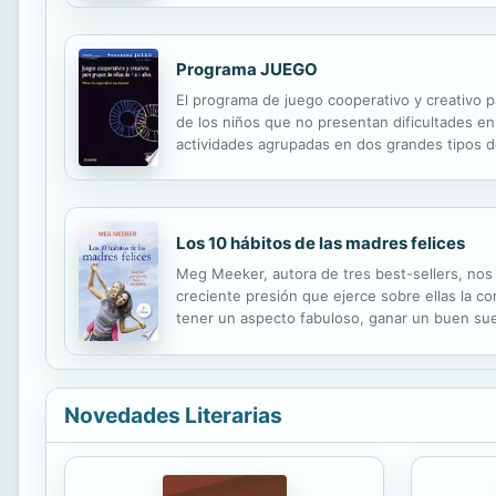
Programa JUEGO
El programa de juego cooperativo y creativo p
de los niños que no presentan dificultades en
actividades agrupadas en dos grandes tipos d
incluyen juegos de comunicación-cohesión grup
Los 10 hábitos de las madres felices
Meg Meeker, autora de tres best-sellers, nos p
creciente presión que ejerce sobre ellas la c
tener un aspecto fabuloso, ganar un buen sue
terapeuta, hace un llamamiento al cambio para 
Novedades Literarias