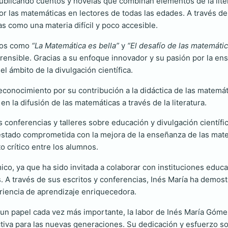
blicando cuentos y novelas que combinan elementos de la litera
or las matemáticas en lectores de todas las edades. A través 
s como una materia difícil y poco accesible.
ulos como
“La Matemática es bella”
y
“El desafío de las matemáti
ensible. Gracias a su enfoque innovador y su pasión por la ens
l ámbito de la divulgación científica.
econocimiento por su contribución a la didáctica de las matemát
 en la difusión de las matemáticas a través de la literatura.
conferencias y talleres sobre educación y divulgación científ
a estado comprometida con la mejora de la enseñanza de las mat
 crítico entre los alumnos.
ico, ya que ha sido invitada a colaborar con instituciones educ
 A través de sus escritos y conferencias, Inés María ha demost
riencia de aprendizaje enriquecedora.
 un papel cada vez más importante, la labor de Inés María Góme
ctiva para las nuevas generaciones. Su dedicación y esfuerzo 