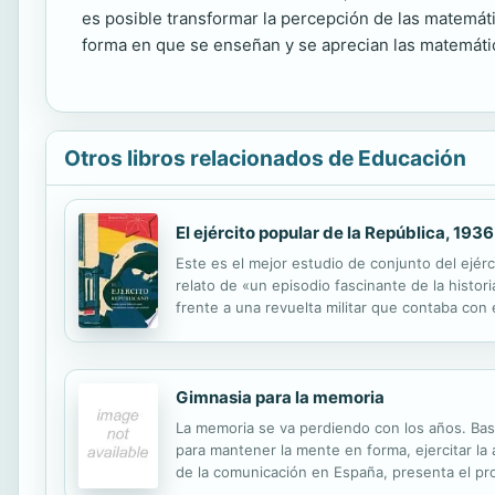
es posible transformar la percepción de las matemát
forma en que se enseñan y se aprecian las matemátic
Otros libros relacionados de Educación
El ejército popular de la República, 193
Este es el mejor estudio de conjunto del ejérci
relato de «un episodio fascinante de la histo
frente a una revuelta militar que contaba con 
1936 y va siguiendo el período «miliciano» de la
Gimnasia para la memoria
La memoria se va perdiendo con los años. Basa
para mantener la mente en forma, ejercitar la
de la comunicación en España, presenta el pro