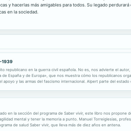
icas y hacerlas más amigables para todos. Su legado perdurará 
as en la sociedad.
6-1939
to republicano en la guerra civil española. No es, nos advierte el autor, 
ria de España y de Europa», que nos muestra cómo los republicanos org
el apoyo y las armas del fascismo internacional. Alpert parte del estado 
 guerra y la militarización posterior, contrasta el papel de los ...
do en la sección del programa de Saber vivir, este libro nos propone d
 agilidad mental y tener la memoria a punto. Manuel Torreiglesias, profe
grama de salud Saber vivir, que lleva más de diez años en antena.