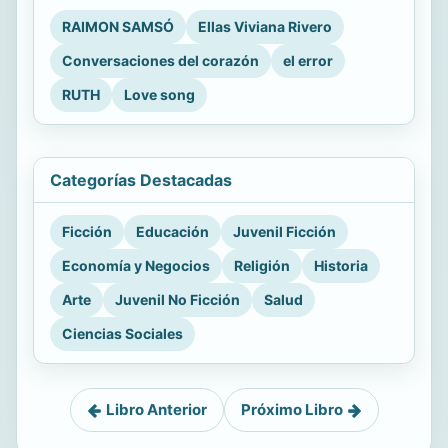
RAIMON SAMSÓ
Ellas Viviana Rivero
Conversaciones del corazón
el error
RUTH
Love song
Categorías Destacadas
Ficción
Educación
Juvenil Ficción
Economía y Negocios
Religión
Historia
Arte
Juvenil No Ficción
Salud
Ciencias Sociales
Libro Anterior
Próximo Libro