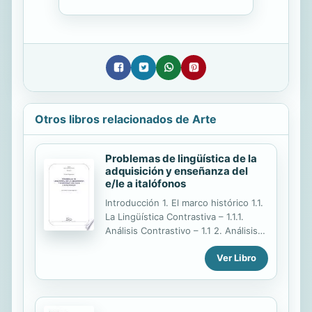
Otros libros relacionados de Arte
Problemas de lingüística de la
adquisición y enseñanza del
e/le a italófonos
Introducción 1. El marco histórico 1.1.
La Lingüística Contrastiva – 1.1.1.
Análisis Contrastivo – 1.1 2. Análisis
de Errores – 1.1.3. Interlengua – 1.2.
Ver Libro
Una teoría sobre el origen y el
desarrollo de la interlengua: la
Gramatica Universal – 1.2.1. Una
aplicación de las teorías de Chomsky: