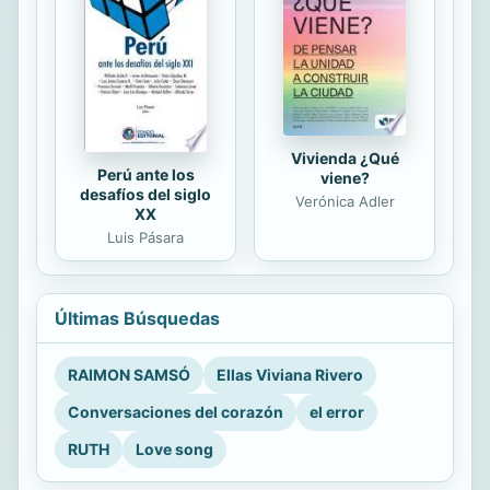
Vivienda ¿Qué
Perú ante los
viene?
desafíos del siglo
Verónica Adler
XX
Luis Pásara
Últimas Búsquedas
RAIMON SAMSÓ
Ellas Viviana Rivero
Conversaciones del corazón
el error
RUTH
Love song