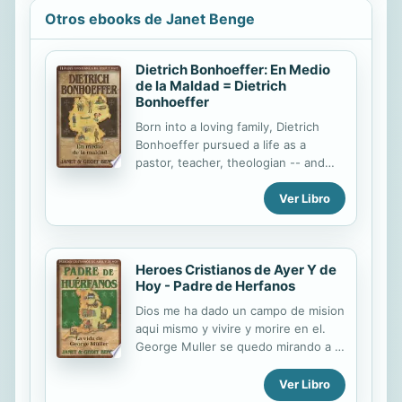
Otros ebooks de Janet Benge
Dietrich Bonhoeffer: En Medio
de la Maldad = Dietrich
Bonhoeffer
Born into a loving family, Dietrich
Bonhoeffer pursued a life as a
pastor, teacher, theologian -- and
spy. He spoke out about the trouble
Ver Libro
in Germany when Adolph Hitler came
to power, urging the Christian
church to rescue disparaged people
groups and resist Hitler's evil empire.
Heroes Cristianos de Ayer Y de
Accused of being a troublemaker,
Hoy - Padre de Herfanos
Dietrich continued on fearlessly in
the midst of wickedness. His work
Dios me ha dado un campo de mision
as a spy in the German resistance
aqui mismo y vivire y morire en el.
and participation in a plot to
George Muller se quedo mirando a la
assassinate Hitler led to
nina mendiga. No tenia mas de cinco
imprisonment and eventual
anos y Ilevaba a cuestas a su
Ver Libro
execution. But the lesson of his life
hermanito. Su madre murio a causa