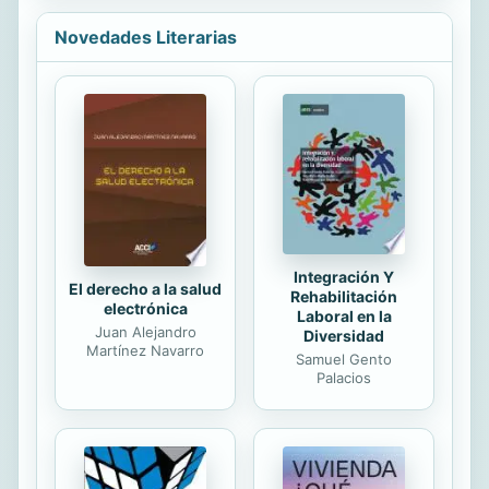
los padres tenían que esperarse un
historia: el río Nilo como...
mes antes de registrar los niños por
Novedades Literarias
si acaso morían. A mí; me registraron
el 8 de junio de 1955 como Gregorio
Nesta Sedano.
Integración Y
El derecho a la salud
Rehabilitación
electrónica
Laboral en la
Juan Alejandro
Diversidad
Martínez Navarro
Samuel Gento
Palacios