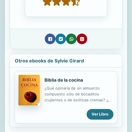
Otros ebooks de Sylvie Girard
Biblia de la cocina
¿Qué opinaría de un almuerzo
compuesto sólo de bocaditos
crujientes o de exóticas cremas? ¿Y
por qué no una cena en la que
predominen los sabores afrutado o
Ver Libro
picantes? Lejos de las sempiternas
categorías de entrada / plato fuerte /
postre, he aquí otra forma de