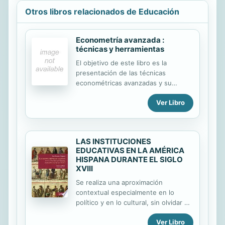
abordar y de entender la cocina: las
Otros libros relacionados de Educación
recetas de esta "biblia" están
clasificadas por sensaciones y
sabores. - Hacer el "inventario de los
Econometría avanzada :
sabores". - Conocer las múltiples y
técnicas y herramientas
originales formas de "puesta en
El objetivo de este libro es la
escena" o presentación de los
presentación de las técnicas
platos.. - Recorrer y disfrutar el
econométricas avanzadas y su
"itinerario de sensaciones". -
tratamiento con las herramientas
Degustar los múltiples...
Ver Libro
más adecuadas de cálculo
automatizado. Se utilizan los
paquetes de software EVIEWS,
STATA, SAS y SPSS para abordar de
LAS INSTITUCIONES
modo sencillo el trabajo
EDUCATIVAS EN LA AMÉRICA
econométrico.
HISPANA DURANTE EL SIGLO
XVIII
Se realiza una aproximación
contextual especialmente en lo
político y en lo cultural, sin olvidar el
panorama social de una colonia
Ver Libro
nuevamente conquistada,