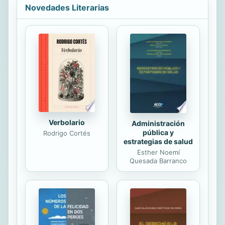
capítulos, podrá encontrar
Novedades Literarias
explicaciones, dibujos e imágenes
que le ayudarán a adentrarse en el
mundo de la edificación en general y
de la construcción en particular. El
libro se inicia con un capítulo de
conceptos generales que sirve de
hilo conductor para, de manera
ordenada, ir introduciendo otros
capítulos que hacen...
Verbolario
Administración
pública y
Rodrigo Cortés
estrategias de salud
Esther Noemí
Quesada Barranco