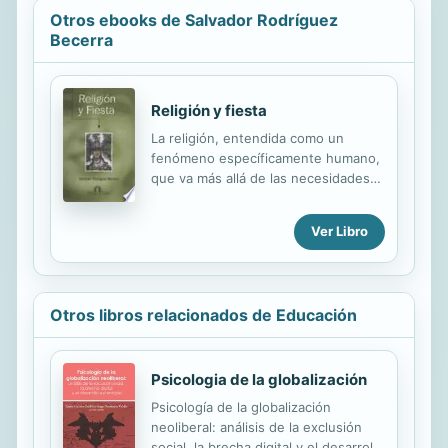
Otros ebooks de Salvador Rodríguez
Becerra
Religión y fiesta
La religión, entendida como un
fenómeno específicamente humano,
que va más allá de las necesidades
básicas que compartimos con el
resto de los seres vivos, constituye
Ver Libro
un reto que necesita ser abordado
desde la ciencia. La fiesta es una de
las ocasiones privilegiadas, aunque
no la única, en la que se expresa
Otros libros relacionados de Educación
más claramente la religión y otros
tantos aspectos de la cultura. A su
vez, la religión y la fiesta se
constituyen como una de las claves
Psicologia de la globalización
de la configuración cultural de un
Psicología de la globalización
pueblo, lo que ha dado en llamarse
neoliberal: análisis de la exclusión
etnicidad;
social, la brecha digital y el desarrollo