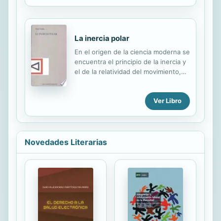
enfoques renovados. La Geografía
aquí concebidos como un acto
no ha sido una excepción y también
performativo del...
se ha incorporado al estudio de las
consecuencias políticas, económicas,
La inercia polar
sociales, culturales, territoriales y
En el origen de la ciencia moderna se
medioambientales de un proceso de
encuentra el principio de la inercia y
globalización inacabado y plagado de
el de la relatividad del movimiento,
riesgos e incertidumbres. Esta
expresados por Galileo... Después
geografía de los cambios y de los
de varios siglos de desarrollo, las
problemas sociales es un texto
Ver Libro
“tecnociencias” generadas por ese
comprometido con el análisis crítico
pensamiento convergen en la
de los...
generalización del mismo principio: la
inercia se convierte en el horizonte
prioritario de la actividad humana.
Novedades Literarias