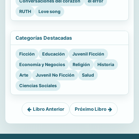
Conversaciones del corazón
el error
RUTH
Love song
Categorías Destacadas
Ficción
Educación
Juvenil Ficción
Economía y Negocios
Religión
Historia
Arte
Juvenil No Ficción
Salud
Ciencias Sociales
Libro Anterior
Próximo Libro