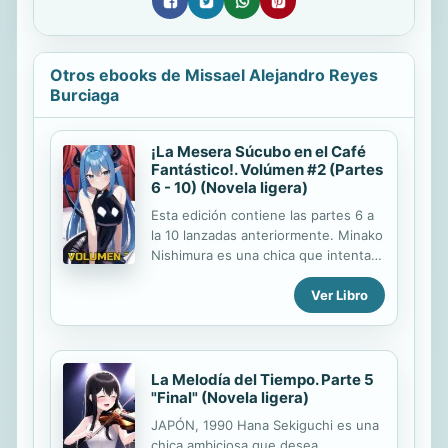
Otros ebooks de Missael Alejandro Reyes
Burciaga
¡La Mesera Súcubo en el Café
Fantástico!. Volúmen #2 (Partes
6 - 10) (Novela ligera)
Esta edición contiene las partes 6 a
la 10 lanzadas anteriormente. Minako
Nishimura es una chica que intenta
independizarse de sus padres ricos
Ver Libro
consiguiendo un trabajo. Sin
embargo siempre es rechazada hasta
que una misteriosa mujer le ofrece
trabajar en el Café Fantástico, un
restaurante donde las meseras se
La Melodía del Tiempo. Parte 5
disfrazan de criaturas mágicas y
"Final" (Novela ligera)
adoptan una personalidad
JAPÓN, 1990 Hana Sekiguchi es una
exagerada. Pero para su desgracia...
chica ambiciosa que desea