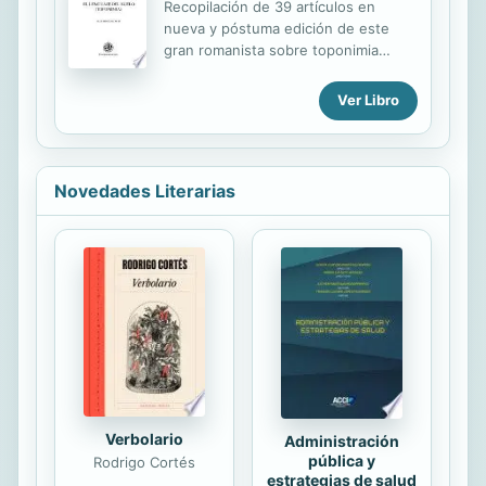
Recopilación de 39 artículos en
colorear hoy!
nueva y póstuma edición de este
gran romanista sobre toponimia
árabe y románica de origen árabe,
mozárabe y latino de Granada
Ver Libro
principalmente. Incluye presentación
de F. Corriente.
Novedades Literarias
Verbolario
Administración
pública y
Rodrigo Cortés
estrategias de salud