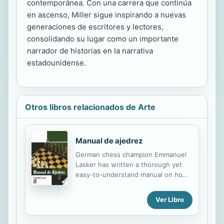
contemporánea. Con una carrera que continúa
en ascenso, Miller sigue inspirando a nuevas
generaciones de escritores y lectores,
consolidando su lugar como un importante
narrador de historias en la narrativa
estadounidense.
Otros libros relacionados de Arte
Manual de ajedrez
German chess champion Emmanuel
Lasker has written a thorough yet
easy-to-understand manual on how
to play chess. He explains the
basics, then goes on to offer
Ver Libro
strategies and illustrated examples.