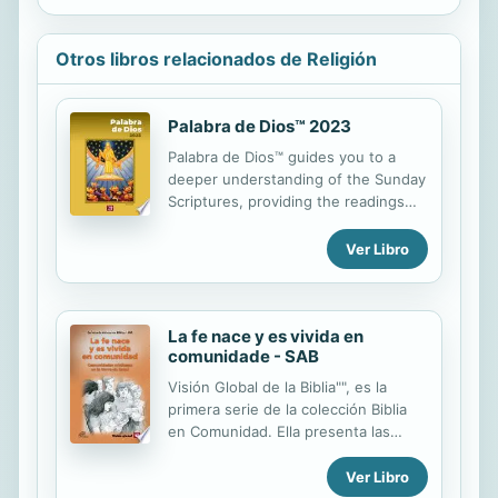
Otros libros relacionados de Religión
Palabra de Dios™ 2023
Palabra de Dios™ guides you to a
deeper understanding of the Sunday
Scriptures, providing the readings
for this liturgical year, insights from
Pastoral leaders, and action steps to
Ver Libro
strength the Catholic identity in the
world. The book also includes
prayers and citations for weekday
readings. Readers find a treasure of
La fe nace y es vivida en
comunidade - SAB
teachings of the Catholic Church to
ignite their everyday with the spirit
Visión Global de la Biblia"", es la
of the Word, as well as questions to
primera serie de la colección Biblia
share their own experience of faith.
en Comunidad. Ella presenta las
On the cover, we appreciate the
grandes etapas de la historia del
ascension of Christ to heaven in
pueblo de la Biblia de ayer y en
Ver Libro
front of his disciples whom he has
comparación con el pueblo de hoy,