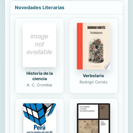
Aspectos Relevantes: Por ejemplo: 1
Alef -bet alfabeto hebreo Para La
Novedades Literarias
practica logrando así familiarizarse
Con Lo Que Verán Dentro 2 El Orden
de los libros ordenados
cronológicamente Nombres
restaurados de Padre e Hijo y demás
.- 3 Glosario hebreo español en esta
biblia 4 fuentes hebreas y arameas
explicadas Cada uña de ellas.- 5
Fuentes...
Historia de la
Verbolario
ciencia
Rodrigo Cortés
A. C. Crombie