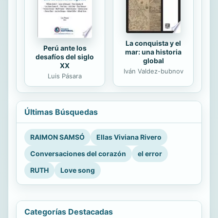
La conquista y el
Perú ante los
mar: una historia
desafíos del siglo
global
XX
Iván Valdez-bubnov
Luis Pásara
Últimas Búsquedas
RAIMON SAMSÓ
Ellas Viviana Rivero
Conversaciones del corazón
el error
RUTH
Love song
Categorías Destacadas